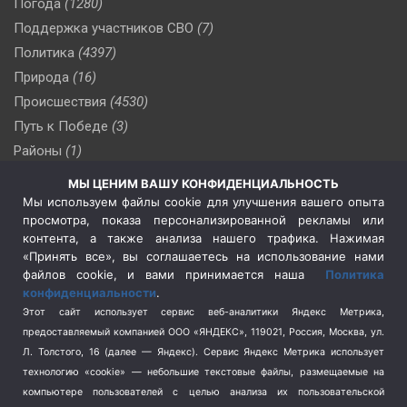
Погода
(1280)
Поддержка участников СВО
(7)
Политика
(4397)
Природа
(16)
Происшествия
(4530)
Путь к Победе
(3)
Районы
(1)
Россия
(510)
МЫ ЦЕНИМ ВАШУ КОНФИДЕНЦИАЛЬНОСТЬ
Сельское хозяйство
(3)
Мы используем файлы cookie для улучшения вашего опыта
просмотра, показа персонализированной рекламы или
Социальная политика
(3)
контента, а также анализа нашего трафика. Нажимая
Спецоперация в Украине
(657)
«Принять все», вы соглашаетесь на использование нами
Спецоперация на Украине
(404)
файлов cookie, и вами принимается наша
Политика
конфиденциальности
.
Спорт
(740)
Этот сайт использует сервис веб-аналитики Яндекс Метрика,
Тема недели
(210)
предоставляемый компанией ООО «ЯНДЕКС», 119021, Россия, Москва, ул.
Терроризм
(1)
Л. Толстого, 16 (далее — Яндекс). Сервис Яндекс Метрика использует
Транспорт
(262)
технологию «cookie» — небольшие текстовые файлы, размещаемые на
компьютере пользователей с целью анализа их пользовательской
Туризм
(178)