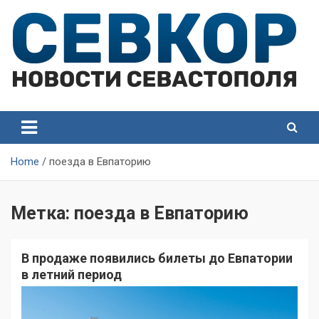
Skip
to
content
СевКор — Самые главные и актуальные новости
СевКор — Новости
Севастополя
Севастополя
Home
поезда в Евпаторию
Метка:
поезда в Евпаторию
В продаже появились билеты до Евпатории
в летний период