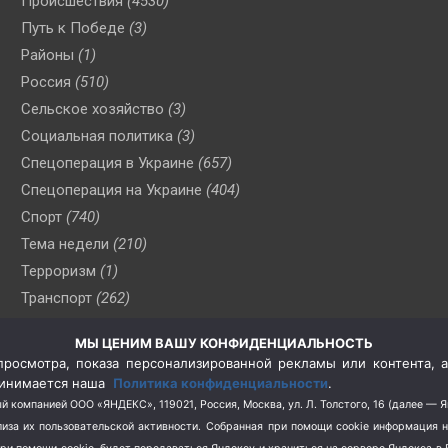
Происшествия
(4530)
Путь к Победе
(3)
Районы
(1)
Россия
(510)
Сельское хозяйство
(3)
Социальная политика
(3)
Спецоперация в Украине
(657)
Спецоперация на Украине
(404)
Спорт
(740)
Тема недели
(210)
Терроризм
(1)
Транспорт
(262)
Туризм
(178)
МЫ ЦЕНИМ ВАШУ КОНФИДЕНЦИАЛЬНОСТЬ
Флот
(76)
росмотра, показа персонализированной рекламы или контента, а
Цены
(2)
принимается наша
Политика конфиденциальности
.
Школа и спорт
(2)
й компанией ООО «ЯНДЕКС», 119021, Россия, Москва, ул. Л. Толстого, 16 (далее — 
за их пользовательской активности.
Собранная при помощи cookie информация 
Экология
(8)