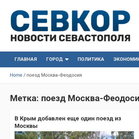
Skip
to
content
СевКор — Самые главные и актуальные новости
СевКор — Новости
Севастополя
ГЛАВНАЯ
ГОРОД
ПОЛИТИКА
ЭКОНОМИ
Севастополя
Home
поезд Москва-Феодосия
Метка:
поезд Москва-Феодос
В Крым добавлен еще один поезд из
Москвы