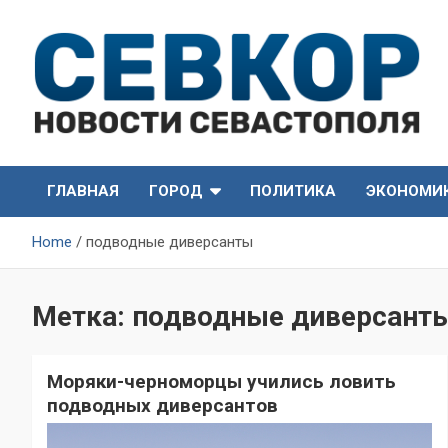
Skip
to
content
СевКор — Самые главные и актуальные новости
СевКор — Новости
Севастополя
ГЛАВНАЯ
ГОРОД
ПОЛИТИКА
ЭКОНОМИ
Севастополя
Home
подводные диверсанты
Метка:
подводные диверсант
Моряки-черноморцы учились ловить
подводных диверсантов