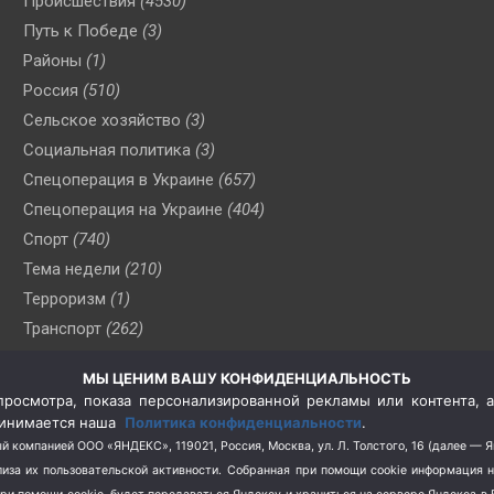
Происшествия
(4530)
Путь к Победе
(3)
Районы
(1)
Россия
(510)
Сельское хозяйство
(3)
Социальная политика
(3)
Спецоперация в Украине
(657)
Спецоперация на Украине
(404)
Спорт
(740)
Тема недели
(210)
Терроризм
(1)
Транспорт
(262)
Туризм
(178)
МЫ ЦЕНИМ ВАШУ КОНФИДЕНЦИАЛЬНОСТЬ
Флот
(76)
росмотра, показа персонализированной рекламы или контента, а
Цены
(2)
принимается наша
Политика конфиденциальности
.
Школа и спорт
(2)
й компанией ООО «ЯНДЕКС», 119021, Россия, Москва, ул. Л. Толстого, 16 (далее — 
за их пользовательской активности.
Собранная при помощи cookie информация 
Экология
(8)