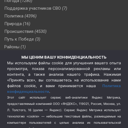
Погода
(1280)
Поддержка участников СВО
(7)
Политика
(4396)
Природа
(16)
Происшествия
(4530)
Путь к Победе
(3)
Районы
(1)
Россия
(510)
МЫ ЦЕНИМ ВАШУ КОНФИДЕНЦИАЛЬНОСТЬ
Сельское хозяйство
(3)
Мы используем файлы cookie для улучшения вашего опыта
просмотра, показа персонализированной рекламы или
Социальная политика
(3)
контента, а также анализа нашего трафика. Нажимая
Спецоперация в Украине
(657)
«Принять все», вы соглашаетесь на использование нами
Спецоперация на Украине
(404)
файлов cookie, и вами принимается наша
Политика
конфиденциальности
.
Спорт
(740)
Этот сайт использует сервис веб-аналитики Яндекс Метрика,
Тема недели
(210)
предоставляемый компанией ООО «ЯНДЕКС», 119021, Россия, Москва, ул.
Терроризм
(1)
Л. Толстого, 16 (далее — Яндекс). Сервис Яндекс Метрика использует
Транспорт
(262)
технологию «cookie» — небольшие текстовые файлы, размещаемые на
компьютере пользователей с целью анализа их пользовательской
Туризм
(178)