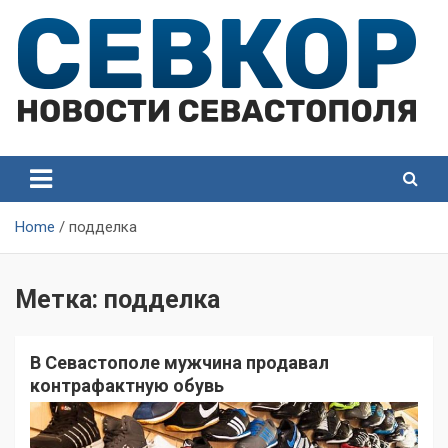
Skip
to
content
СевКор — Самые главные и актуальные новости
СевКор — Новости
Севастополя
Севастополя
Home
подделка
Метка:
подделка
В Севастополе мужчина продавал
контрафактную обувь