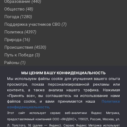
Образование
(440)
Общество
(48)
Погода
(1280)
Поддержка участников СВО
(7)
Политика
(4397)
Природа
(16)
Происшествия
(4530)
Путь к Победе
(3)
Районы
(1)
Россия
(510)
МЫ ЦЕНИМ ВАШУ КОНФИДЕНЦИАЛЬНОСТЬ
Сельское хозяйство
(3)
Мы используем файлы cookie для улучшения вашего опыта
просмотра, показа персонализированной рекламы или
Социальная политика
(3)
контента, а также анализа нашего трафика. Нажимая
Спецоперация в Украине
(657)
«Принять все», вы соглашаетесь на использование нами
Спецоперация на Украине
(404)
файлов cookie, и вами принимается наша
Политика
конфиденциальности
.
Спорт
(740)
Этот сайт использует сервис веб-аналитики Яндекс Метрика,
Тема недели
(210)
предоставляемый компанией ООО «ЯНДЕКС», 119021, Россия, Москва, ул.
Терроризм
(1)
Л. Толстого, 16 (далее — Яндекс). Сервис Яндекс Метрика использует