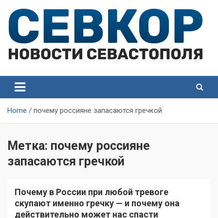
Skip
to
content
СевКор — Самые главные и актуальные новости
СевКор — Новости
Севастополя
Севастополя
Home
почему россияне запасаются гречкой
Метка:
почему россияне
запасаются гречкой
Почему в России при любой тревоге
скупают именно гречку — и почему она
действительно может нас спасти