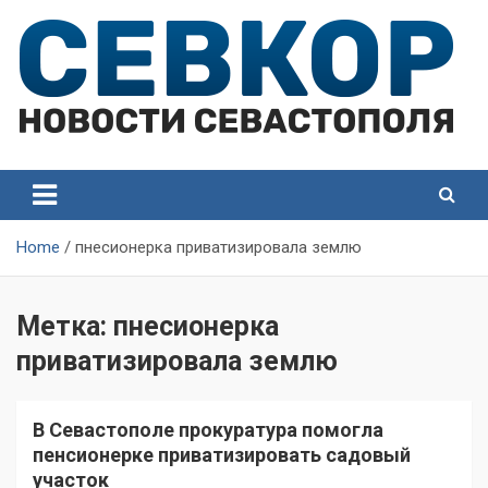
Skip
to
content
СевКор — Самые главные и актуальные новости
СевКор — Новости
Севастополя
Севастополя
Home
пнесионерка приватизировала землю
Метка:
пнесионерка
приватизировала землю
В Севастополе прокуратура помогла
пенсионерке приватизировать садовый
участок