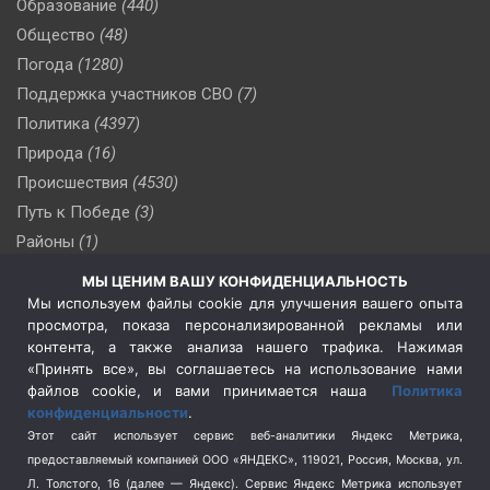
Образование
(440)
Общество
(48)
Погода
(1280)
Поддержка участников СВО
(7)
Политика
(4397)
Природа
(16)
Происшествия
(4530)
Путь к Победе
(3)
Районы
(1)
Россия
(510)
МЫ ЦЕНИМ ВАШУ КОНФИДЕНЦИАЛЬНОСТЬ
Сельское хозяйство
(3)
Мы используем файлы cookie для улучшения вашего опыта
просмотра, показа персонализированной рекламы или
Социальная политика
(3)
контента, а также анализа нашего трафика. Нажимая
Спецоперация в Украине
(657)
«Принять все», вы соглашаетесь на использование нами
Спецоперация на Украине
(404)
файлов cookie, и вами принимается наша
Политика
конфиденциальности
.
Спорт
(740)
Этот сайт использует сервис веб-аналитики Яндекс Метрика,
Тема недели
(210)
предоставляемый компанией ООО «ЯНДЕКС», 119021, Россия, Москва, ул.
Терроризм
(1)
Л. Толстого, 16 (далее — Яндекс). Сервис Яндекс Метрика использует