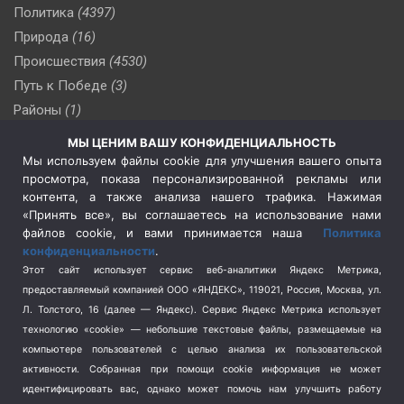
Политика
(4397)
Природа
(16)
Происшествия
(4530)
Путь к Победе
(3)
Районы
(1)
Россия
(510)
МЫ ЦЕНИМ ВАШУ КОНФИДЕНЦИАЛЬНОСТЬ
Сельское хозяйство
(3)
Мы используем файлы cookie для улучшения вашего опыта
просмотра, показа персонализированной рекламы или
Социальная политика
(3)
контента, а также анализа нашего трафика. Нажимая
Спецоперация в Украине
(657)
«Принять все», вы соглашаетесь на использование нами
Спецоперация на Украине
(404)
файлов cookie, и вами принимается наша
Политика
конфиденциальности
.
Спорт
(740)
Этот сайт использует сервис веб-аналитики Яндекс Метрика,
Тема недели
(210)
предоставляемый компанией ООО «ЯНДЕКС», 119021, Россия, Москва, ул.
Терроризм
(1)
Л. Толстого, 16 (далее — Яндекс). Сервис Яндекс Метрика использует
Транспорт
(262)
технологию «cookie» — небольшие текстовые файлы, размещаемые на
компьютере пользователей с целью анализа их пользовательской
Туризм
(178)
активности.
Собранная при помощи cookie информация не может
Флот
(76)
идентифицировать вас, однако может помочь нам улучшить работу
Цены
(2)