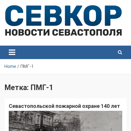
Skip
to
content
СевКор — Самые главные и актуальные новости
СевКор — Новости
Севастополя
Севастополя
Home
ПМГ-1
Метка:
ПМГ-1
Севастопольской пожарной охране 140 лет