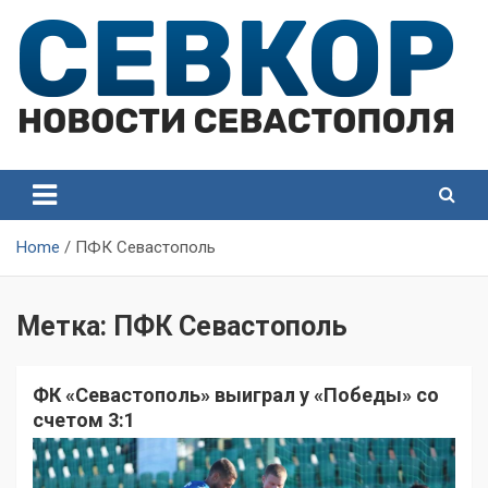
Skip
to
content
СевКор — Самые главные и актуальные новости
СевКор — Новости
Севастополя
Севастополя
Home
ПФК Севастополь
Метка:
ПФК Севастополь
ФК «Севастополь» выиграл у «Победы» со
счетом 3:1