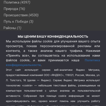
Политика
(4397)
Природа
(16)
Происшествия
(4530)
Путь к Победе
(3)
Районы
(1)
Россия
(510)
МЫ ЦЕНИМ ВАШУ КОНФИДЕНЦИАЛЬНОСТЬ
Сельское хозяйство
(3)
Мы используем файлы cookie для улучшения вашего опыта
просмотра, показа персонализированной рекламы или
Социальная политика
(3)
контента, а также анализа нашего трафика. Нажимая
Спецоперация в Украине
(657)
«Принять все», вы соглашаетесь на использование нами
Спецоперация на Украине
(404)
файлов cookie, и вами принимается наша
Политика
конфиденциальности
.
Спорт
(740)
Этот сайт использует сервис веб-аналитики Яндекс Метрика,
Тема недели
(210)
предоставляемый компанией ООО «ЯНДЕКС», 119021, Россия, Москва, ул.
Терроризм
(1)
Л. Толстого, 16 (далее — Яндекс). Сервис Яндекс Метрика использует
Транспорт
(262)
технологию «cookie» — небольшие текстовые файлы, размещаемые на
компьютере пользователей с целью анализа их пользовательской
Туризм
(178)
активности.
Собранная при помощи cookie информация не может
Флот
(76)
идентифицировать вас, однако может помочь нам улучшить работу
Цены
(2)