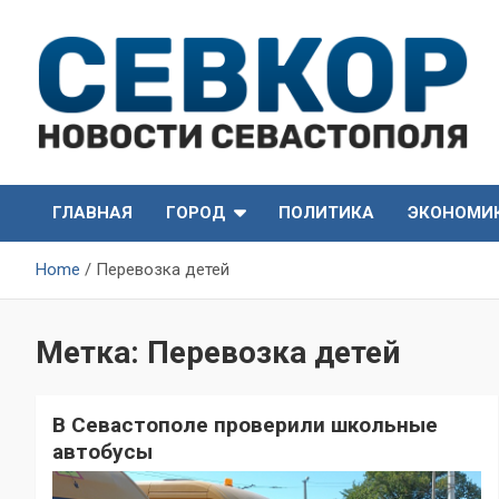
Skip
to
content
СевКор — Самые главные и актуальные новости
СевКор — Новости
Севастополя
ГЛАВНАЯ
ГОРОД
ПОЛИТИКА
ЭКОНОМИ
Севастополя
Home
Перевозка детей
Метка:
Перевозка детей
В Севастополе проверили школьные
автобусы