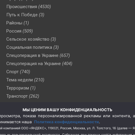
Происшествия
(4530)
Путь к Победе
(3)
Районы
(1)
Россия
(509)
Сельское хозяйство
(3)
Социальная политика
(3)
Спецоперация в Украине
(657)
Спецоперация на Украине
(404)
Спорт
(740)
Тема недели
(210)
Терроризм
(1)
Транспорт
(262)
Туризм
(178)
МЫ ЦЕНИМ ВАШУ КОНФИДЕНЦИАЛЬНОСТЬ
Флот
(76)
росмотра, показа персонализированной рекламы или контента, а
Цены
(2)
принимается наша
Политика конфиденциальности
.
Школа и спорт
(2)
й компанией ООО «ЯНДЕКС», 119021, Россия, Москва, ул. Л. Толстого, 16 (далее — 
за их пользовательской активности.
Собранная при помощи cookie информация 