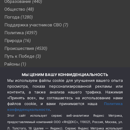
Образование
(440)
Общество
(48)
Погода
(1280)
Поддержка участников СВО
(7)
Политика
(4397)
Природа
(16)
Происшествия
(4530)
Путь к Победе
(3)
Районы
(1)
Россия
(510)
МЫ ЦЕНИМ ВАШУ КОНФИДЕНЦИАЛЬНОСТЬ
Сельское хозяйство
(3)
Мы используем файлы cookie для улучшения вашего опыта
просмотра, показа персонализированной рекламы или
Социальная политика
(3)
контента, а также анализа нашего трафика. Нажимая
Спецоперация в Украине
(657)
«Принять все», вы соглашаетесь на использование нами
Спецоперация на Украине
(404)
файлов cookie, и вами принимается наша
Политика
конфиденциальности
.
Спорт
(740)
Этот сайт использует сервис веб-аналитики Яндекс Метрика,
Тема недели
(210)
предоставляемый компанией ООО «ЯНДЕКС», 119021, Россия, Москва, ул.
Терроризм
(1)
Л. Толстого, 16 (далее — Яндекс). Сервис Яндекс Метрика использует