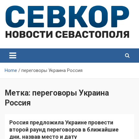
Skip
to
content
СевКор — Самые главные и актуальные новости
СевКор — Новости
Севастополя
Севастополя
Home
переговоры Украина Россия
Метка:
переговоры Украина
Россия
Россия предложила Украине провести
второй раунд переговоров в ближайшие
дни, назвав место и дату