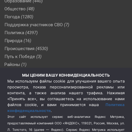
Образование
(440)
Общество
(48)
Погода
(1280)
Поддержка участников СВО
(7)
Политика
(4397)
Природа
(16)
Происшествия
(4530)
Путь к Победе
(3)
Районы
(1)
Россия
(510)
МЫ ЦЕНИМ ВАШУ КОНФИДЕНЦИАЛЬНОСТЬ
Сельское хозяйство
(3)
Мы используем файлы cookie для улучшения вашего опыта
просмотра, показа персонализированной рекламы или
Социальная политика
(3)
контента, а также анализа нашего трафика. Нажимая
Спецоперация в Украине
(657)
«Принять все», вы соглашаетесь на использование нами
Спецоперация на Украине
(404)
файлов cookie, и вами принимается наша
Политика
конфиденциальности
.
Спорт
(740)
Этот сайт использует сервис веб-аналитики Яндекс Метрика,
Тема недели
(210)
предоставляемый компанией ООО «ЯНДЕКС», 119021, Россия, Москва, ул.
Терроризм
(1)
Л. Толстого, 16 (далее — Яндекс). Сервис Яндекс Метрика использует