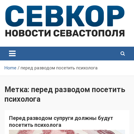
Skip
to
content
СевКор — Самые главные и актуальные новости
СевКор — Новости
Севастополя
Севастополя
Home
перед разводом посетить психолога
Метка:
перед разводом посетить
психолога
Перед разводом супруги должны будут
посетить психолога