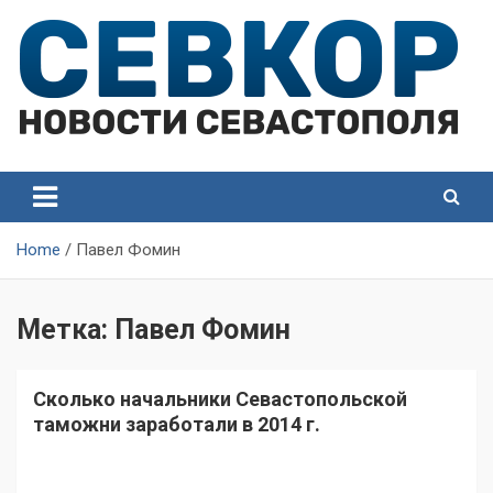
Skip
to
content
СевКор — Самые главные и актуальные новости
СевКор — Новости
Севастополя
Севастополя
Home
Павел Фомин
Метка:
Павел Фомин
Сколько начальники Севастопольской
таможни заработали в 2014 г.