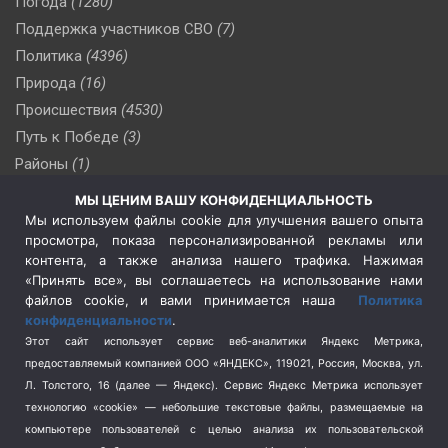
Погода
(1280)
Поддержка участников СВО
(7)
Политика
(4396)
Природа
(16)
Происшествия
(4530)
Путь к Победе
(3)
Районы
(1)
Россия
(510)
МЫ ЦЕНИМ ВАШУ КОНФИДЕНЦИАЛЬНОСТЬ
Сельское хозяйство
(3)
Мы используем файлы cookie для улучшения вашего опыта
просмотра, показа персонализированной рекламы или
Социальная политика
(3)
контента, а также анализа нашего трафика. Нажимая
Спецоперация в Украине
(657)
«Принять все», вы соглашаетесь на использование нами
Спецоперация на Украине
(404)
файлов cookie, и вами принимается наша
Политика
конфиденциальности
.
Спорт
(740)
Этот сайт использует сервис веб-аналитики Яндекс Метрика,
Тема недели
(210)
предоставляемый компанией ООО «ЯНДЕКС», 119021, Россия, Москва, ул.
Терроризм
(1)
Л. Толстого, 16 (далее — Яндекс). Сервис Яндекс Метрика использует
Транспорт
(262)
технологию «cookie» — небольшие текстовые файлы, размещаемые на
компьютере пользователей с целью анализа их пользовательской
Туризм
(178)