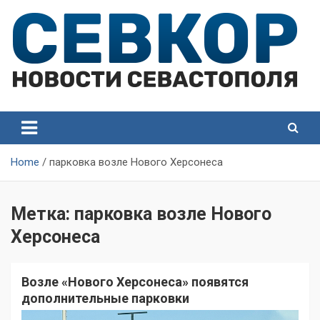
Skip
to
content
СевКор — Самые главные и актуальные новости
СевКор — Новости
Севастополя
Севастополя
Home
парковка возле Нового Херсонеса
Метка:
парковка возле Нового
Херсонеса
Возле «Нового Херсонеса» появятся
дополнительные парковки