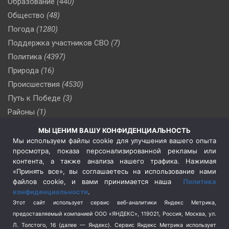
Образование
(440)
Общество
(48)
Погода
(1280)
Поддержка участников СВО
(7)
Политика
(4397)
Природа
(16)
Происшествия
(4530)
Путь к Победе
(3)
Районы
(1)
Россия
(510)
МЫ ЦЕНИМ ВАШУ КОНФИДЕНЦИАЛЬНОСТЬ
Сельское хозяйство
(3)
Мы используем файлы cookie для улучшения вашего опыта
просмотра, показа персонализированной рекламы или
Социальная политика
(3)
контента, а также анализа нашего трафика. Нажимая
Спецоперация в Украине
(657)
«Принять все», вы соглашаетесь на использование нами
Спецоперация на Украине
(404)
файлов cookie, и вами принимается наша
Политика
конфиденциальности
.
Спорт
(740)
Этот сайт использует сервис веб-аналитики Яндекс Метрика,
Тема недели
(210)
предоставляемый компанией ООО «ЯНДЕКС», 119021, Россия, Москва, ул.
Терроризм
(1)
Л. Толстого, 16 (далее — Яндекс). Сервис Яндекс Метрика использует