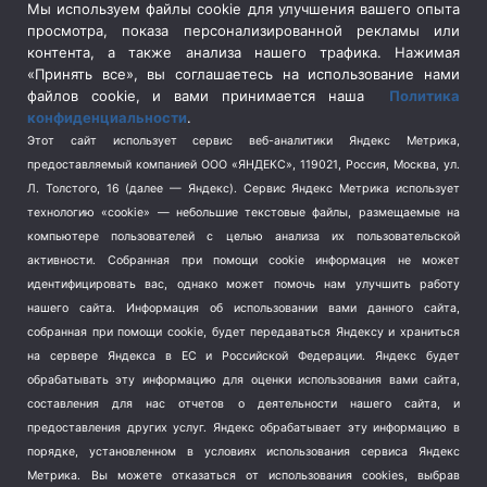
Сельское хозяйство
(3)
Мы используем файлы cookie для улучшения вашего опыта
просмотра, показа персонализированной рекламы или
Социальная политика
(3)
контента, а также анализа нашего трафика. Нажимая
Спецоперация в Украине
(657)
«Принять все», вы соглашаетесь на использование нами
Спецоперация на Украине
(404)
файлов cookie, и вами принимается наша
Политика
конфиденциальности
.
Спорт
(740)
Этот сайт использует сервис веб-аналитики Яндекс Метрика,
Тема недели
(210)
предоставляемый компанией ООО «ЯНДЕКС», 119021, Россия, Москва, ул.
Терроризм
(1)
Л. Толстого, 16 (далее — Яндекс). Сервис Яндекс Метрика использует
Транспорт
(262)
технологию «cookie» — небольшие текстовые файлы, размещаемые на
компьютере пользователей с целью анализа их пользовательской
Туризм
(178)
активности.
Собранная при помощи cookie информация не может
Флот
(76)
идентифицировать вас, однако может помочь нам улучшить работу
Цены
(2)
нашего сайта. Информация об использовании вами данного сайта,
Школа и спорт
(2)
собранная при помощи cookie, будет передаваться Яндексу и храниться
Экология
на сервере Яндекса в ЕС и Российской Федерации. Яндекс будет
(8)
обрабатывать эту информацию для оценки использования вами сайта,
Экономика
(1172)
составления для нас отчетов о деятельности нашего сайта, и
предоставления других услуг. Яндекс обрабатывает эту информацию в
Мы в соцсетях
порядке, установленном в условиях использования сервиса Яндекс
Метрика.
Вы можете отказаться от использования cookies, выбрав