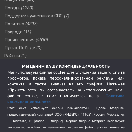
Погода
(1280)
Поддержка участников СВО
(7)
Политика
(4397)
Природа
(16)
Происшествия
(4530)
Путь к Победе
(3)
Районы
(1)
Россия
(510)
МЫ ЦЕНИМ ВАШУ КОНФИДЕНЦИАЛЬНОСТЬ
Сельское хозяйство
(3)
Мы используем файлы cookie для улучшения вашего опыта
просмотра, показа персонализированной рекламы или
Социальная политика
(3)
контента, а также анализа нашего трафика. Нажимая
Спецоперация в Украине
(657)
«Принять все», вы соглашаетесь на использование нами
Спецоперация на Украине
(404)
файлов cookie, и вами принимается наша
Политика
конфиденциальности
.
Спорт
(740)
Этот сайт использует сервис веб-аналитики Яндекс Метрика,
Тема недели
(210)
предоставляемый компанией ООО «ЯНДЕКС», 119021, Россия, Москва, ул.
Терроризм
(1)
Л. Толстого, 16 (далее — Яндекс). Сервис Яндекс Метрика использует
Транспорт
(262)
технологию «cookie» — небольшие текстовые файлы, размещаемые на