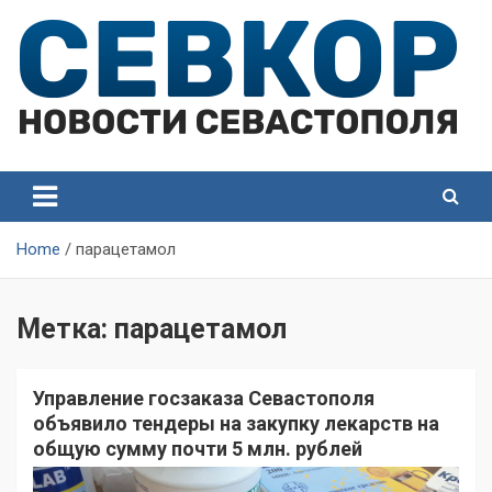
Skip
to
content
СевКор — Самые главные и актуальные новости
СевКор — Новости
Севастополя
Севастополя
Home
парацетамол
Метка:
парацетамол
Управление госзаказа Севастополя
объявило тендеры на закупку лекарств на
общую сумму почти 5 млн. рублей