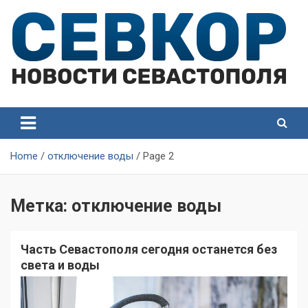
Skip
to
content
СевКор — Самые главные и актуальные новости
СевКор — Новости
Севастополя
Севастополя
Home
отключение воды
Page 2
Метка:
отключение воды
Часть Севастополя сегодня останется без
света и воды