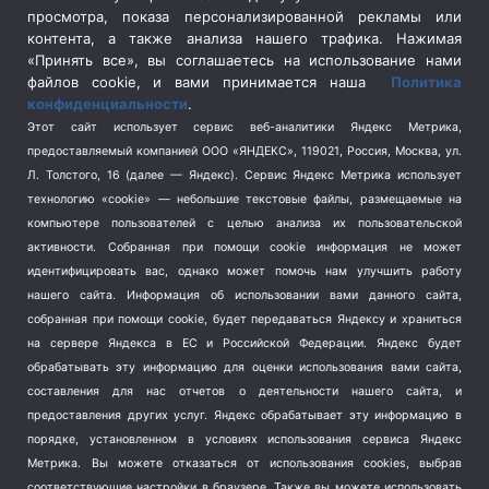
просмотра, показа персонализированной рекламы или
Социальная политика
(3)
контента, а также анализа нашего трафика. Нажимая
Спецоперация в Украине
(657)
«Принять все», вы соглашаетесь на использование нами
Спецоперация на Украине
(404)
файлов cookie, и вами принимается наша
Политика
конфиденциальности
.
Спорт
(740)
Этот сайт использует сервис веб-аналитики Яндекс Метрика,
Тема недели
(210)
предоставляемый компанией ООО «ЯНДЕКС», 119021, Россия, Москва, ул.
Терроризм
(1)
Л. Толстого, 16 (далее — Яндекс). Сервис Яндекс Метрика использует
Транспорт
(262)
технологию «cookie» — небольшие текстовые файлы, размещаемые на
компьютере пользователей с целью анализа их пользовательской
Туризм
(178)
активности.
Собранная при помощи cookie информация не может
Флот
(76)
идентифицировать вас, однако может помочь нам улучшить работу
Цены
(2)
нашего сайта. Информация об использовании вами данного сайта,
Школа и спорт
(2)
собранная при помощи cookie, будет передаваться Яндексу и храниться
Экология
(8)
на сервере Яндекса в ЕС и Российской Федерации. Яндекс будет
обрабатывать эту информацию для оценки использования вами сайта,
Экономика
(1172)
составления для нас отчетов о деятельности нашего сайта, и
предоставления других услуг. Яндекс обрабатывает эту информацию в
Мы в соцсетях
порядке, установленном в условиях использования сервиса Яндекс
Метрика.
Вы можете отказаться от использования cookies, выбрав
соответствующие настройки в браузере. Также вы можете использовать