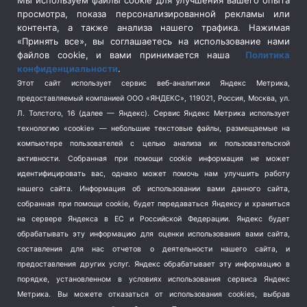
Мы используем файлы cookie для улучшения вашего опыта
просмотра, показа персонализированной рекламы или
Социальная политика
(3)
контента, а также анализа нашего трафика. Нажимая
Спецоперация в Украине
(657)
«Принять все», вы соглашаетесь на использование нами
Спецоперация на Украине
(404)
файлов cookie, и вами принимается наша
Политика
конфиденциальности
.
Спорт
(740)
Этот сайт использует сервис веб-аналитики Яндекс Метрика,
Тема недели
(210)
предоставляемый компанией ООО «ЯНДЕКС», 119021, Россия, Москва, ул.
Терроризм
(1)
Л. Толстого, 16 (далее — Яндекс). Сервис Яндекс Метрика использует
Транспорт
(262)
технологию «cookie» — небольшие текстовые файлы, размещаемые на
компьютере пользователей с целью анализа их пользовательской
Туризм
(178)
активности.
Собранная при помощи cookie информация не может
Флот
(76)
идентифицировать вас, однако может помочь нам улучшить работу
Цены
(2)
нашего сайта. Информация об использовании вами данного сайта,
Школа и спорт
(2)
собранная при помощи cookie, будет передаваться Яндексу и храниться
Экология
(8)
на сервере Яндекса в ЕС и Российской Федерации. Яндекс будет
обрабатывать эту информацию для оценки использования вами сайта,
Экономика
(1172)
составления для нас отчетов о деятельности нашего сайта, и
предоставления других услуг. Яндекс обрабатывает эту информацию в
Мы в соцсетях
порядке, установленном в условиях использования сервиса Яндекс
Метрика.
Вы можете отказаться от использования cookies, выбрав