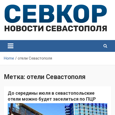
Skip
to
content
СевКор — Самые главные и актуальные новости
СевКор — Новости
Севастополя
Севастополя
Home
отели Севастополя
Метка:
отели Севастополя
До середины июля в севастопольские
отели можно будет заселиться по ПЦР