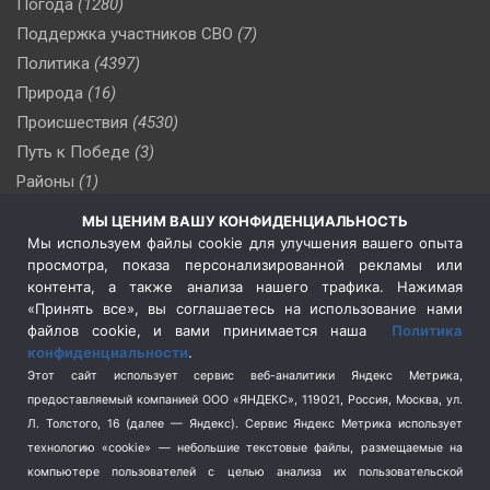
Погода
(1280)
Поддержка участников СВО
(7)
Политика
(4397)
Природа
(16)
Происшествия
(4530)
Путь к Победе
(3)
Районы
(1)
Россия
(510)
МЫ ЦЕНИМ ВАШУ КОНФИДЕНЦИАЛЬНОСТЬ
Сельское хозяйство
(3)
Мы используем файлы cookie для улучшения вашего опыта
просмотра, показа персонализированной рекламы или
Социальная политика
(3)
контента, а также анализа нашего трафика. Нажимая
Спецоперация в Украине
(657)
«Принять все», вы соглашаетесь на использование нами
Спецоперация на Украине
(404)
файлов cookie, и вами принимается наша
Политика
конфиденциальности
.
Спорт
(740)
Этот сайт использует сервис веб-аналитики Яндекс Метрика,
Тема недели
(210)
предоставляемый компанией ООО «ЯНДЕКС», 119021, Россия, Москва, ул.
Терроризм
(1)
Л. Толстого, 16 (далее — Яндекс). Сервис Яндекс Метрика использует
Транспорт
(262)
технологию «cookie» — небольшие текстовые файлы, размещаемые на
компьютере пользователей с целью анализа их пользовательской
Туризм
(178)