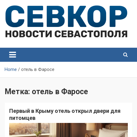
Skip
to
content
СевКор — Самые главные и актуальные новости
СевКор — Новости
Севастополя
Севастополя
Home
отель в Фаросе
Метка:
отель в Фаросе
Первый в Крыму отель открыл двери для
питомцев