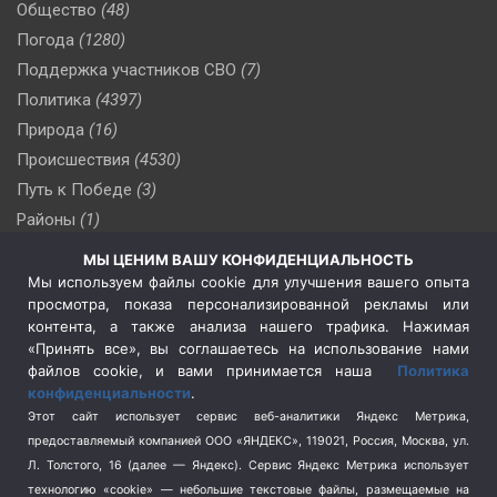
Общество
(48)
Погода
(1280)
Поддержка участников СВО
(7)
Политика
(4397)
Природа
(16)
Происшествия
(4530)
Путь к Победе
(3)
Районы
(1)
Россия
(510)
МЫ ЦЕНИМ ВАШУ КОНФИДЕНЦИАЛЬНОСТЬ
Сельское хозяйство
(3)
Мы используем файлы cookie для улучшения вашего опыта
просмотра, показа персонализированной рекламы или
Социальная политика
(3)
контента, а также анализа нашего трафика. Нажимая
Спецоперация в Украине
(657)
«Принять все», вы соглашаетесь на использование нами
Спецоперация на Украине
(404)
файлов cookie, и вами принимается наша
Политика
конфиденциальности
.
Спорт
(740)
Этот сайт использует сервис веб-аналитики Яндекс Метрика,
Тема недели
(210)
предоставляемый компанией ООО «ЯНДЕКС», 119021, Россия, Москва, ул.
Терроризм
(1)
Л. Толстого, 16 (далее — Яндекс). Сервис Яндекс Метрика использует
Транспорт
(262)
технологию «cookie» — небольшие текстовые файлы, размещаемые на