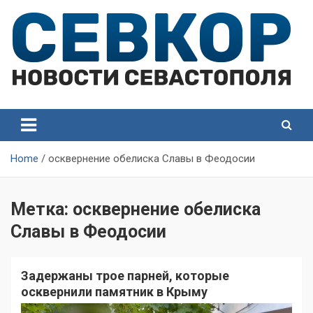
Skip
to
content
СевКор — Самые главные и актуальные новости
СевКор — Новости
Севастополя
Севастополя
Home
осквернение обелиска Славы в Феодосии
Метка:
осквернение обелиска
Славы в Феодосии
Задержаны трое парней, которые
осквернили памятник в Крыму