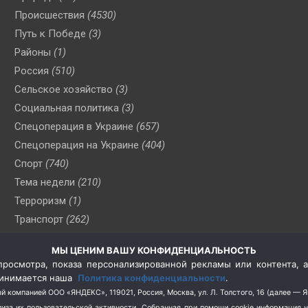
Происшествия
(4530)
Путь к Победе
(3)
Районы
(1)
Россия
(510)
Сельское хозяйство
(3)
Социальная политика
(3)
Спецоперация в Украине
(657)
Спецоперация на Украине
(404)
Спорт
(740)
Тема недели
(210)
Терроризм
(1)
Транспорт
(262)
Туризм
(178)
МЫ ЦЕНИМ ВАШУ КОНФИДЕНЦИАЛЬНОСТЬ
Флот
(76)
росмотра, показа персонализированной рекламы или контента, а
Цены
(2)
принимается наша
Политика конфиденциальности
.
Школа и спорт
(2)
й компанией ООО «ЯНДЕКС», 119021, Россия, Москва, ул. Л. Толстого, 16 (далее — 
за их пользовательской активности.
Собранная при помощи cookie информация 