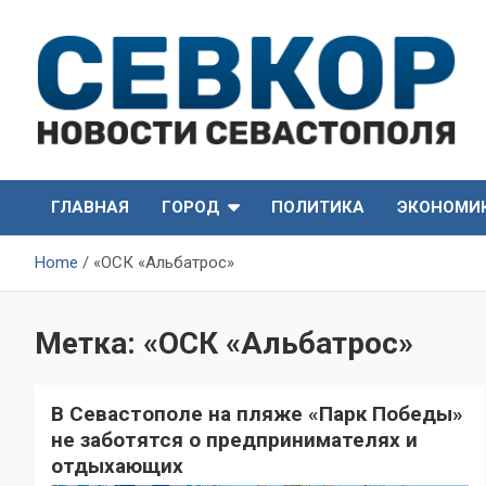
Skip
to
content
СевКор — Самые главные и актуальные новости
СевКор — Новости
Севастополя
ГЛАВНАЯ
ГОРОД
ПОЛИТИКА
ЭКОНОМИ
Севастополя
Home
«ОСК «Альбатрос»
Метка:
«ОСК «Альбатрос»
В Севастополе на пляже «Парк Победы»
не заботятся о предпринимателях и
отдыхающих