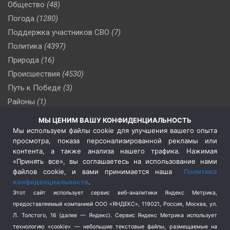
Общество
(48)
Погода
(1280)
Поддержка участников СВО
(7)
Политика
(4397)
Природа
(16)
Происшествия
(4530)
Путь к Победе
(3)
Районы
(1)
Россия
(510)
МЫ ЦЕНИМ ВАШУ КОНФИДЕНЦИАЛЬНОСТЬ
Сельское хозяйство
(3)
Мы используем файлы cookie для улучшения вашего опыта
просмотра, показа персонализированной рекламы или
Социальная политика
(3)
контента, а также анализа нашего трафика. Нажимая
Спецоперация в Украине
(657)
«Принять все», вы соглашаетесь на использование нами
Спецоперация на Украине
(404)
файлов cookie, и вами принимается наша
Политика
конфиденциальности
.
Спорт
(740)
Этот сайт использует сервис веб-аналитики Яндекс Метрика,
Тема недели
(210)
предоставляемый компанией ООО «ЯНДЕКС», 119021, Россия, Москва, ул.
Терроризм
(1)
Л. Толстого, 16 (далее — Яндекс). Сервис Яндекс Метрика использует
Транспорт
(262)
технологию «cookie» — небольшие текстовые файлы, размещаемые на