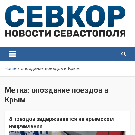
Skip
to
content
СевКор — Самые главные и актуальные новости
СевКор — Новости
Севастополя
Севастополя
Home
опоздание поездов в Крым
Метка:
опоздание поездов в
Крым
8 поездов задерживается на крымском
направлении