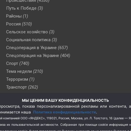
Происшествия
(4530)
Путь к Победе
(3)
Районы
(1)
Россия
(510)
Сельское хозяйство
(3)
Социальная политика
(3)
Спецоперация в Украине
(657)
Спецоперация на Украине
(404)
Спорт
(740)
Тема недели
(210)
Терроризм
(1)
Транспорт
(262)
Туризм
(178)
МЫ ЦЕНИМ ВАШУ КОНФИДЕНЦИАЛЬНОСТЬ
Флот
(76)
росмотра, показа персонализированной рекламы или контента, а
Цены
(2)
принимается наша
Политика конфиденциальности
.
Школа и спорт
(2)
й компанией ООО «ЯНДЕКС», 119021, Россия, Москва, ул. Л. Толстого, 16 (далее — 
за их пользовательской активности.
Собранная при помощи cookie информация 
Экология
(8)