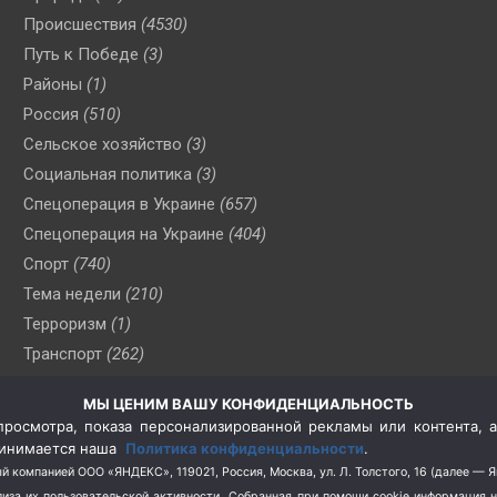
Происшествия
(4530)
Путь к Победе
(3)
Районы
(1)
Россия
(510)
Сельское хозяйство
(3)
Социальная политика
(3)
Спецоперация в Украине
(657)
Спецоперация на Украине
(404)
Спорт
(740)
Тема недели
(210)
Терроризм
(1)
Транспорт
(262)
Туризм
(178)
МЫ ЦЕНИМ ВАШУ КОНФИДЕНЦИАЛЬНОСТЬ
Флот
(76)
росмотра, показа персонализированной рекламы или контента, а
Цены
(2)
принимается наша
Политика конфиденциальности
.
Школа и спорт
(2)
й компанией ООО «ЯНДЕКС», 119021, Россия, Москва, ул. Л. Толстого, 16 (далее — 
за их пользовательской активности.
Собранная при помощи cookie информация 