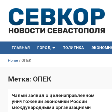
Skip
to
content
СевКор — Самые главные и актуальные новости
СевКор — Новости
Севастополя
ГЛАВНАЯ
ГОРОД
ПОЛИТИКА
ЭКОНОМИ
Севастополя
Home
ОПЕК
Метка:
ОПЕК
Чалый заявил о целенаправленном
уничтожении экономики России
международными организациями