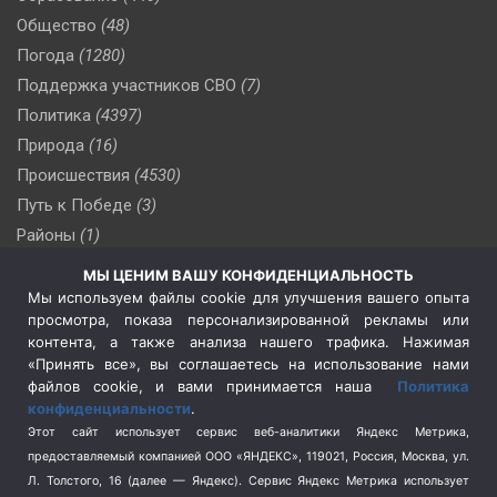
Общество
(48)
Погода
(1280)
Поддержка участников СВО
(7)
Политика
(4397)
Природа
(16)
Происшествия
(4530)
Путь к Победе
(3)
Районы
(1)
Россия
(510)
МЫ ЦЕНИМ ВАШУ КОНФИДЕНЦИАЛЬНОСТЬ
Сельское хозяйство
(3)
Мы используем файлы cookie для улучшения вашего опыта
просмотра, показа персонализированной рекламы или
Социальная политика
(3)
контента, а также анализа нашего трафика. Нажимая
Спецоперация в Украине
(657)
«Принять все», вы соглашаетесь на использование нами
Спецоперация на Украине
(404)
файлов cookie, и вами принимается наша
Политика
конфиденциальности
.
Спорт
(740)
Этот сайт использует сервис веб-аналитики Яндекс Метрика,
Тема недели
(210)
предоставляемый компанией ООО «ЯНДЕКС», 119021, Россия, Москва, ул.
Терроризм
(1)
Л. Толстого, 16 (далее — Яндекс). Сервис Яндекс Метрика использует