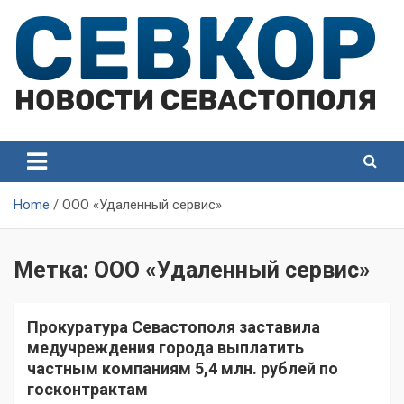
Skip
to
content
СевКор — Самые главные и актуальные новости
СевКор — Новости
Севастополя
Севастополя
Home
ООО «Удаленный сервис»
Метка:
ООО «Удаленный сервис»
Прокуратура Севастополя заставила
медучреждения города выплатить
частным компаниям 5,4 млн. рублей по
госконтрактам