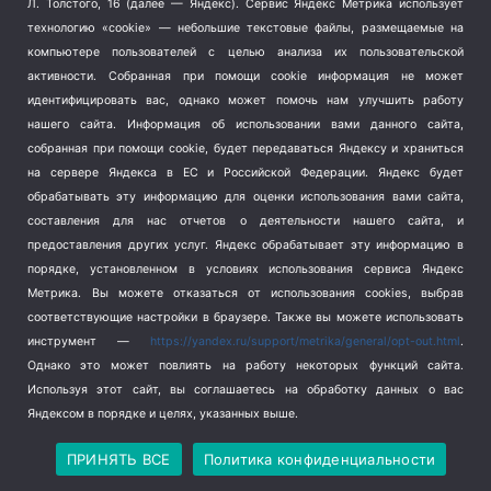
Л. Толстого, 16 (далее — Яндекс). Сервис Яндекс Метрика использует
Транспорт
(262)
технологию «cookie» — небольшие текстовые файлы, размещаемые на
компьютере пользователей с целью анализа их пользовательской
Туризм
(178)
активности.
Собранная при помощи cookie информация не может
Флот
(76)
идентифицировать вас, однако может помочь нам улучшить работу
Цены
(2)
нашего сайта. Информация об использовании вами данного сайта,
Школа и спорт
(2)
собранная при помощи cookie, будет передаваться Яндексу и храниться
Экология
на сервере Яндекса в ЕС и Российской Федерации. Яндекс будет
(8)
обрабатывать эту информацию для оценки использования вами сайта,
Экономика
(1172)
составления для нас отчетов о деятельности нашего сайта, и
предоставления других услуг. Яндекс обрабатывает эту информацию в
Мы в соцсетях
порядке, установленном в условиях использования сервиса Яндекс
Метрика.
Вы можете отказаться от использования cookies, выбрав
соответствующие настройки в браузере. Также вы можете использовать
инструмент —
https://yandex.ru/support/metrika/general/opt-out.html
.
Однако это может повлиять на работу некоторых функций сайта.
Используя этот сайт, вы соглашаетесь на обработку данных о вас
Яндексом в порядке и целях, указанных выше.
Copyright © 2026
СевКор — Новости Севастополя
Политика конфиденциальности
ПРИНЯТЬ ВСЕ
Политика конфиденциальности