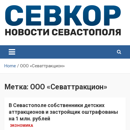
Skip
to
content
СевКор — Самые главные и актуальные новости
СевКор — Новости
Севастополя
Севастополя
Home
ООО «Севаттракцион»
Метка:
ООО «Севаттракцион»
В Севастополе собственники детских
аттракционов и застройщик оштрафованы
на 1 млн. рублей
ЭКОНОМИКА