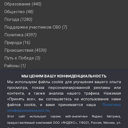
Образование
(440)
Общество
(48)
Погода
(1280)
Поддержка участников СВО
(7)
Политика
(4397)
Природа
(16)
Происшествия
(4530)
Путь к Победе
(3)
Районы
(1)
Россия
(510)
МЫ ЦЕНИМ ВАШУ КОНФИДЕНЦИАЛЬНОСТЬ
Сельское хозяйство
(3)
Мы используем файлы cookie для улучшения вашего опыта
просмотра, показа персонализированной рекламы или
Социальная политика
(3)
контента, а также анализа нашего трафика. Нажимая
Спецоперация в Украине
(657)
«Принять все», вы соглашаетесь на использование нами
Спецоперация на Украине
(404)
файлов cookie, и вами принимается наша
Политика
конфиденциальности
.
Спорт
(740)
Этот сайт использует сервис веб-аналитики Яндекс Метрика,
Тема недели
(210)
предоставляемый компанией ООО «ЯНДЕКС», 119021, Россия, Москва, ул.
Терроризм
(1)