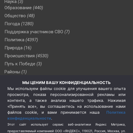
Наука
(3)
Образование
(440)
Общество
(48)
Погода
(1280)
Поддержка участников СВО
(7)
Политика
(4397)
Природа
(16)
Происшествия
(4530)
Путь к Победе
(3)
Районы
(1)
Россия
(510)
МЫ ЦЕНИМ ВАШУ КОНФИДЕНЦИАЛЬНОСТЬ
Сельское хозяйство
(3)
Мы используем файлы cookie для улучшения вашего опыта
просмотра, показа персонализированной рекламы или
Социальная политика
(3)
контента, а также анализа нашего трафика. Нажимая
Спецоперация в Украине
(657)
«Принять все», вы соглашаетесь на использование нами
Спецоперация на Украине
(404)
файлов cookie, и вами принимается наша
Политика
конфиденциальности
.
Спорт
(740)
Этот сайт использует сервис веб-аналитики Яндекс Метрика,
Тема недели
(210)
предоставляемый компанией ООО «ЯНДЕКС», 119021, Россия, Москва, ул.