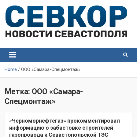
Skip
to
content
СевКор — Самые главные и актуальные новости
СевКор — Новости
Севастополя
Севастополя
Home
ООО «Самара-Спецмонтаж»
Метка:
ООО «Самара-
Спецмонтаж»
«Черноморнефтегаз» прокомментировал
информацию о забастовке строителей
газопровода к Севастопольской ТЭС