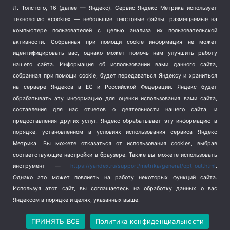
Терроризм
(1)
Л. Толстого, 16 (далее — Яндекс). Сервис Яндекс Метрика использует
Транспорт
(262)
технологию «cookie» — небольшие текстовые файлы, размещаемые на
компьютере пользователей с целью анализа их пользовательской
Туризм
(178)
активности.
Собранная при помощи cookie информация не может
Флот
(76)
идентифицировать вас, однако может помочь нам улучшить работу
Цены
(2)
нашего сайта. Информация об использовании вами данного сайта,
Школа и спорт
(2)
собранная при помощи cookie, будет передаваться Яндексу и храниться
Экология
(8)
на сервере Яндекса в ЕС и Российской Федерации. Яндекс будет
обрабатывать эту информацию для оценки использования вами сайта,
Экономика
(1172)
составления для нас отчетов о деятельности нашего сайта, и
предоставления других услуг. Яндекс обрабатывает эту информацию в
Мы в соцсетях
порядке, установленном в условиях использования сервиса Яндекс
Метрика.
Вы можете отказаться от использования cookies, выбрав
соответствующие настройки в браузере. Также вы можете использовать
инструмент —
https://yandex.ru/support/metrika/general/opt-out.html
.
Однако это может повлиять на работу некоторых функций сайта.
Используя этот сайт, вы соглашаетесь на обработку данных о вас
Яндексом в порядке и целях, указанных выше.
Copyright © 2026
СевКор — Новости Севастополя
Политика конфиденциальности
ПРИНЯТЬ ВСЕ
Политика конфиденциальности