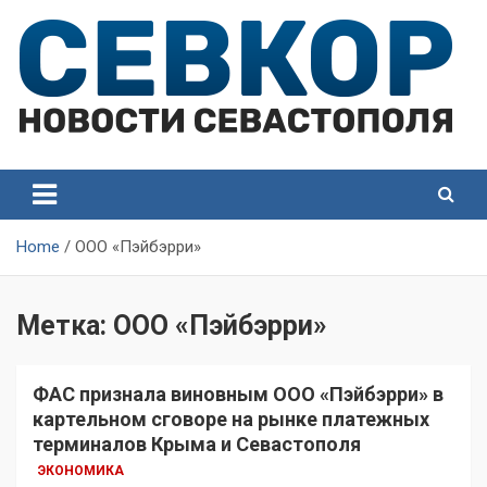
Skip
to
content
СевКор — Самые главные и актуальные новости
СевКор — Новости
Севастополя
Севастополя
Home
ООО «Пэйбэрри»
Метка:
ООО «Пэйбэрри»
ФАС признала виновным ООО «Пэйбэрри» в
картельном сговоре на рынке платежных
терминалов Крыма и Севастополя
ЭКОНОМИКА