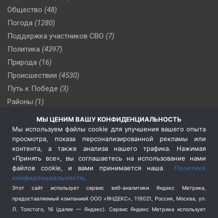
Общество
(48)
Погода
(1280)
Поддержка участников СВО
(7)
Политика
(4397)
Природа
(16)
Происшествия
(4530)
Путь к Победе
(3)
Районы
(1)
Россия
(510)
МЫ ЦЕНИМ ВАШУ КОНФИДЕНЦИАЛЬНОСТЬ
Сельское хозяйство
(3)
Мы используем файлы cookie для улучшения вашего опыта
просмотра, показа персонализированной рекламы или
Социальная политика
(3)
контента, а также анализа нашего трафика. Нажимая
Спецоперация в Украине
(657)
«Принять все», вы соглашаетесь на использование нами
Спецоперация на Украине
(404)
файлов cookie, и вами принимается наша
Политика
конфиденциальности
.
Спорт
(740)
Этот сайт использует сервис веб-аналитики Яндекс Метрика,
Тема недели
(210)
предоставляемый компанией ООО «ЯНДЕКС», 119021, Россия, Москва, ул.
Терроризм
(1)
Л. Толстого, 16 (далее — Яндекс). Сервис Яндекс Метрика использует