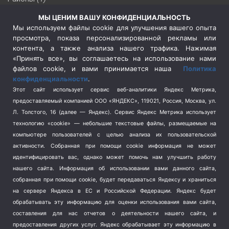
Россия
(510)
МЫ ЦЕНИМ ВАШУ КОНФИДЕНЦИАЛЬНОСТЬ
Сельское хозяйство
(3)
Мы используем файлы cookie для улучшения вашего опыта
просмотра, показа персонализированной рекламы или
Социальная политика
(3)
контента, а также анализа нашего трафика. Нажимая
Спецоперация в Украине
(657)
«Принять все», вы соглашаетесь на использование нами
Спецоперация на Украине
(404)
файлов cookie, и вами принимается наша
Политика
конфиденциальности
.
Спорт
(740)
Этот сайт использует сервис веб-аналитики Яндекс Метрика,
Тема недели
(210)
предоставляемый компанией ООО «ЯНДЕКС», 119021, Россия, Москва, ул.
Терроризм
(1)
Л. Толстого, 16 (далее — Яндекс). Сервис Яндекс Метрика использует
Транспорт
(262)
технологию «cookie» — небольшие текстовые файлы, размещаемые на
компьютере пользователей с целью анализа их пользовательской
Туризм
(178)
активности.
Собранная при помощи cookie информация не может
Флот
(76)
идентифицировать вас, однако может помочь нам улучшить работу
Цены
(2)
нашего сайта. Информация об использовании вами данного сайта,
Школа и спорт
(2)
собранная при помощи cookie, будет передаваться Яндексу и храниться
Экология
на сервере Яндекса в ЕС и Российской Федерации. Яндекс будет
(8)
обрабатывать эту информацию для оценки использования вами сайта,
Экономика
(1172)
составления для нас отчетов о деятельности нашего сайта, и
предоставления других услуг. Яндекс обрабатывает эту информацию в