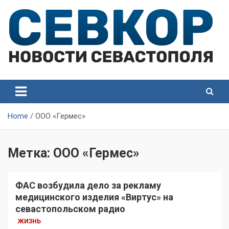
Skip
to
content
СевКор — Самые главные и актуальные новости
СевКор — Новости
Севастополя
Севастополя
Home
ООО «Гермес»
Метка:
ООО «Гермес»
ФАС возбудила дело за рекламу
медицинского изделия «Виртус» на
севастопольском радио
ЖИЗНЬ