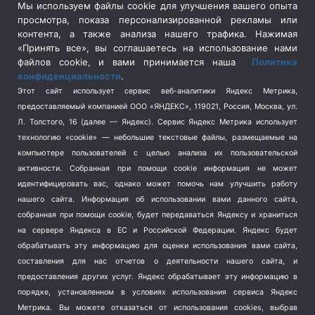
Сельское хозяйство
(3)
Мы используем файлы cookie для улучшения вашего опыта
просмотра, показа персонализированной рекламы или
Социальная политика
(3)
контента, а также анализа нашего трафика. Нажимая
Спецоперация в Украине
(657)
«Принять все», вы соглашаетесь на использование нами
Спецоперация на Украине
(404)
файлов cookie, и вами принимается наша
Политика
конфиденциальности
.
Спорт
(740)
Этот сайт использует сервис веб-аналитики Яндекс Метрика,
Тема недели
(210)
предоставляемый компанией ООО «ЯНДЕКС», 119021, Россия, Москва, ул.
Терроризм
(1)
Л. Толстого, 16 (далее — Яндекс). Сервис Яндекс Метрика использует
Транспорт
(262)
технологию «cookie» — небольшие текстовые файлы, размещаемые на
компьютере пользователей с целью анализа их пользовательской
Туризм
(178)
активности.
Собранная при помощи cookie информация не может
Флот
(76)
идентифицировать вас, однако может помочь нам улучшить работу
Цены
(2)
нашего сайта. Информация об использовании вами данного сайта,
Школа и спорт
(2)
собранная при помощи cookie, будет передаваться Яндексу и храниться
Экология
на сервере Яндекса в ЕС и Российской Федерации. Яндекс будет
(8)
обрабатывать эту информацию для оценки использования вами сайта,
Экономика
(1172)
составления для нас отчетов о деятельности нашего сайта, и
предоставления других услуг. Яндекс обрабатывает эту информацию в
Мы в соцсетях
порядке, установленном в условиях использования сервиса Яндекс
Метрика.
Вы можете отказаться от использования cookies, выбрав