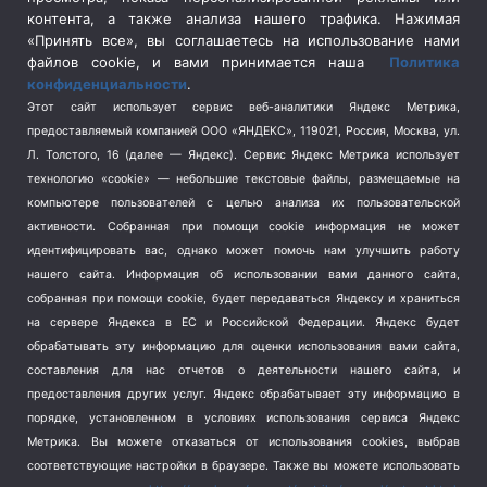
Социальная политика
(3)
контента, а также анализа нашего трафика. Нажимая
Спецоперация в Украине
(657)
«Принять все», вы соглашаетесь на использование нами
Спецоперация на Украине
(404)
файлов cookie, и вами принимается наша
Политика
конфиденциальности
.
Спорт
(740)
Этот сайт использует сервис веб-аналитики Яндекс Метрика,
Тема недели
(210)
предоставляемый компанией ООО «ЯНДЕКС», 119021, Россия, Москва, ул.
Терроризм
(1)
Л. Толстого, 16 (далее — Яндекс). Сервис Яндекс Метрика использует
Транспорт
(262)
технологию «cookie» — небольшие текстовые файлы, размещаемые на
компьютере пользователей с целью анализа их пользовательской
Туризм
(178)
активности.
Собранная при помощи cookie информация не может
Флот
(76)
идентифицировать вас, однако может помочь нам улучшить работу
Цены
(2)
нашего сайта. Информация об использовании вами данного сайта,
Школа и спорт
(2)
собранная при помощи cookie, будет передаваться Яндексу и храниться
на сервере Яндекса в ЕС и Российской Федерации. Яндекс будет
Экология
(8)
обрабатывать эту информацию для оценки использования вами сайта,
Экономика
(1172)
составления для нас отчетов о деятельности нашего сайта, и
предоставления других услуг. Яндекс обрабатывает эту информацию в
Мы в соцсетях
порядке, установленном в условиях использования сервиса Яндекс
Метрика.
Вы можете отказаться от использования cookies, выбрав
соответствующие настройки в браузере. Также вы можете использовать