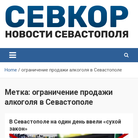
Skip
to
content
СевКор — Самые главные и актуальные новости
СевКор — Новости
Севастополя
Севастополя
Home
ограничение продажи алкоголя в Севастополе
Метка:
ограничение продажи
алкоголя в Севастополе
В Севастополе на один день ввели «сухой
закон»