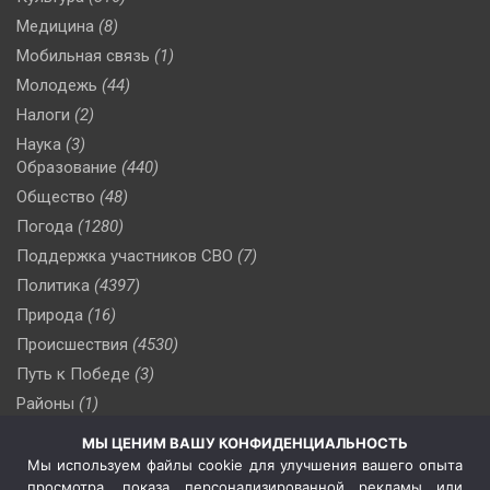
Медицина
(8)
Мобильная связь
(1)
Молодежь
(44)
Налоги
(2)
Наука
(3)
Образование
(440)
Общество
(48)
Погода
(1280)
Поддержка участников СВО
(7)
Политика
(4397)
Природа
(16)
Происшествия
(4530)
Путь к Победе
(3)
Районы
(1)
Россия
(510)
МЫ ЦЕНИМ ВАШУ КОНФИДЕНЦИАЛЬНОСТЬ
Сельское хозяйство
(3)
Мы используем файлы cookie для улучшения вашего опыта
просмотра, показа персонализированной рекламы или