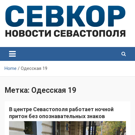
Skip
to
content
СевКор — Самые главные и актуальные новости
СевКор — Новости
Севастополя
Севастополя
Home
Одесская 19
Метка:
Одесская 19
В центре Севастополя работает ночной
притон без опознавательных знаков