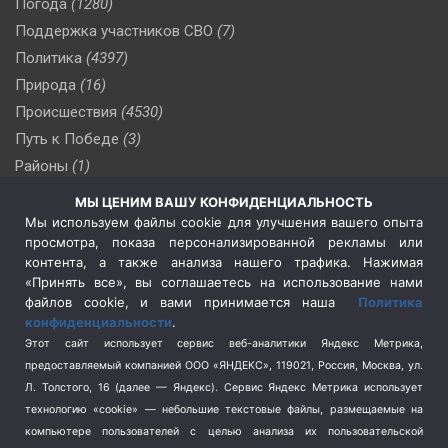
Погода
(1280)
Поддержка участников СВО
(7)
Политика
(4397)
Природа
(16)
Происшествия
(4530)
Путь к Победе
(3)
Районы
(1)
Россия
(510)
МЫ ЦЕНИМ ВАШУ КОНФИДЕНЦИАЛЬНОСТЬ
Сельское хозяйство
(3)
Мы используем файлы cookie для улучшения вашего опыта
просмотра, показа персонализированной рекламы или
Социальная политика
(3)
контента, а также анализа нашего трафика. Нажимая
Спецоперация в Украине
(657)
«Принять все», вы соглашаетесь на использование нами
Спецоперация на Украине
(404)
файлов cookie, и вами принимается наша
Политика
конфиденциальности
.
Спорт
(740)
Этот сайт использует сервис веб-аналитики Яндекс Метрика,
Тема недели
(210)
предоставляемый компанией ООО «ЯНДЕКС», 119021, Россия, Москва, ул.
Терроризм
(1)
Л. Толстого, 16 (далее — Яндекс). Сервис Яндекс Метрика использует
Транспорт
(262)
технологию «cookie» — небольшие текстовые файлы, размещаемые на
компьютере пользователей с целью анализа их пользовательской
Туризм
(178)