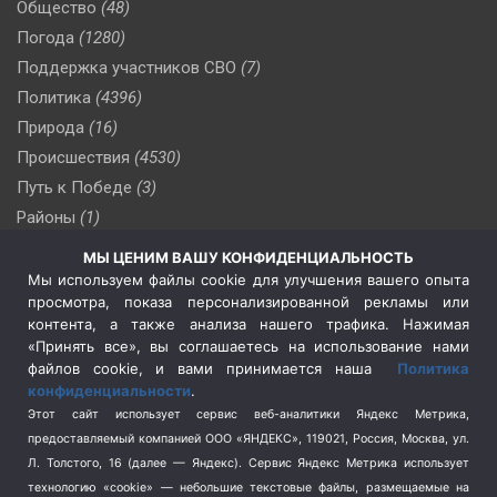
Общество
(48)
Погода
(1280)
Поддержка участников СВО
(7)
Политика
(4396)
Природа
(16)
Происшествия
(4530)
Путь к Победе
(3)
Районы
(1)
Россия
(510)
МЫ ЦЕНИМ ВАШУ КОНФИДЕНЦИАЛЬНОСТЬ
Сельское хозяйство
(3)
Мы используем файлы cookie для улучшения вашего опыта
просмотра, показа персонализированной рекламы или
Социальная политика
(3)
контента, а также анализа нашего трафика. Нажимая
Спецоперация в Украине
(657)
«Принять все», вы соглашаетесь на использование нами
Спецоперация на Украине
(404)
файлов cookie, и вами принимается наша
Политика
конфиденциальности
.
Спорт
(740)
Этот сайт использует сервис веб-аналитики Яндекс Метрика,
Тема недели
(210)
предоставляемый компанией ООО «ЯНДЕКС», 119021, Россия, Москва, ул.
Терроризм
(1)
Л. Толстого, 16 (далее — Яндекс). Сервис Яндекс Метрика использует
Транспорт
(262)
технологию «cookie» — небольшие текстовые файлы, размещаемые на