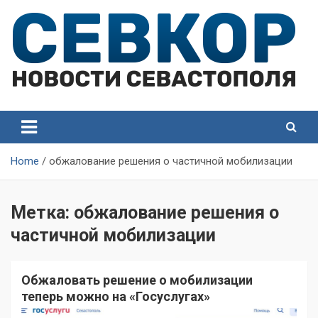
Skip
to
content
СевКор — Самые главные и актуальные новости
СевКор — Новости
Севастополя
Севастополя
Home
обжалование решения о частичной мобилизации
Метка:
обжалование решения о
частичной мобилизации
Обжаловать решение о мобилизации
теперь можно на «Госуслугах»