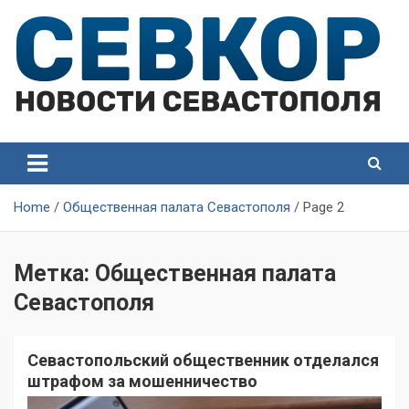
Skip
to
content
СевКор — Самые главные и актуальные новости
СевКор — Новости
Севастополя
Севастополя
Home
Общественная палата Севастополя
Page 2
Метка:
Общественная палата
Севастополя
Севастопольский общественник отделался
штрафом за мошенничество