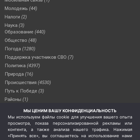
Молодежь
(44)
Налоги
(2)
Наука
(3)
Образование
(440)
Общество
(48)
Погода
(1280)
Поддержка участников СВО
(7)
Политика
(4397)
Природа
(16)
Происшествия
(4530)
Путь к Победе
(3)
Районы
(1)
Россия
(510)
МЫ ЦЕНИМ ВАШУ КОНФИДЕНЦИАЛЬНОСТЬ
Сельское хозяйство
(3)
Мы используем файлы cookie для улучшения вашего опыта
просмотра, показа персонализированной рекламы или
Социальная политика
(3)
контента, а также анализа нашего трафика. Нажимая
Спецоперация в Украине
(657)
«Принять все», вы соглашаетесь на использование нами