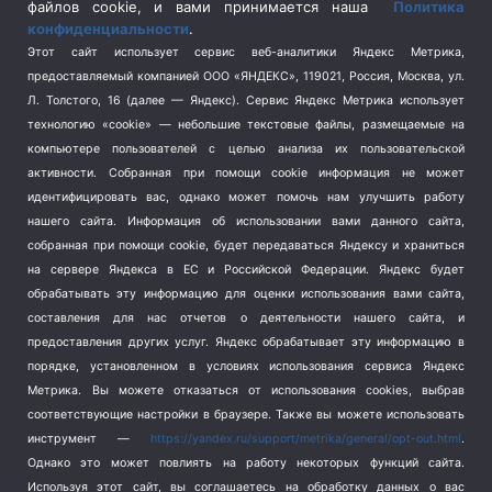
Спецоперация на Украине
(404)
файлов cookie, и вами принимается наша
Политика
конфиденциальности
.
Спорт
(740)
Этот сайт использует сервис веб-аналитики Яндекс Метрика,
Тема недели
(210)
предоставляемый компанией ООО «ЯНДЕКС», 119021, Россия, Москва, ул.
Терроризм
(1)
Л. Толстого, 16 (далее — Яндекс). Сервис Яндекс Метрика использует
Транспорт
(262)
технологию «cookie» — небольшие текстовые файлы, размещаемые на
компьютере пользователей с целью анализа их пользовательской
Туризм
(178)
активности.
Собранная при помощи cookie информация не может
Флот
(76)
идентифицировать вас, однако может помочь нам улучшить работу
Цены
(2)
нашего сайта. Информация об использовании вами данного сайта,
Школа и спорт
(2)
собранная при помощи cookie, будет передаваться Яндексу и храниться
Экология
(8)
на сервере Яндекса в ЕС и Российской Федерации. Яндекс будет
обрабатывать эту информацию для оценки использования вами сайта,
Экономика
(1172)
составления для нас отчетов о деятельности нашего сайта, и
предоставления других услуг. Яндекс обрабатывает эту информацию в
Мы в соцсетях
порядке, установленном в условиях использования сервиса Яндекс
Метрика.
Вы можете отказаться от использования cookies, выбрав
соответствующие настройки в браузере. Также вы можете использовать
инструмент —
https://yandex.ru/support/metrika/general/opt-out.html
.
Однако это может повлиять на работу некоторых функций сайта.
Используя этот сайт, вы соглашаетесь на обработку данных о вас