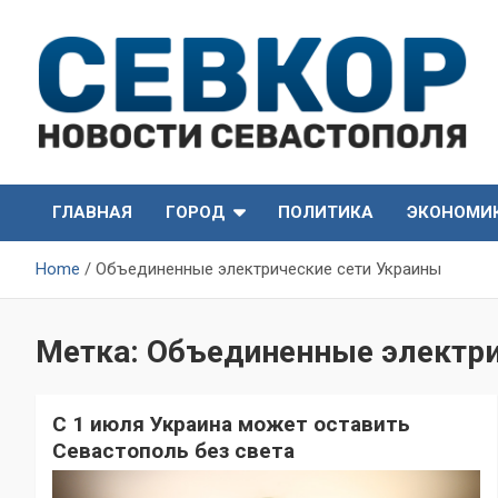
Skip
to
content
СевКор — Самые главные и актуальные новости
СевКор — Новости
Севастополя
ГЛАВНАЯ
ГОРОД
ПОЛИТИКА
ЭКОНОМИ
Севастополя
Home
Объединенные электрические сети Украины
Метка:
Объединенные электри
С 1 июля Украина может оставить
Севастополь без света