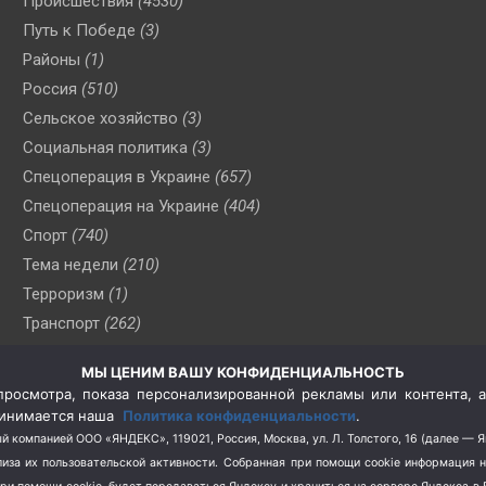
Происшествия
(4530)
Путь к Победе
(3)
Районы
(1)
Россия
(510)
Сельское хозяйство
(3)
Социальная политика
(3)
Спецоперация в Украине
(657)
Спецоперация на Украине
(404)
Спорт
(740)
Тема недели
(210)
Терроризм
(1)
Транспорт
(262)
Туризм
(178)
МЫ ЦЕНИМ ВАШУ КОНФИДЕНЦИАЛЬНОСТЬ
Флот
(76)
росмотра, показа персонализированной рекламы или контента, а
Цены
(2)
принимается наша
Политика конфиденциальности
.
Школа и спорт
(2)
й компанией ООО «ЯНДЕКС», 119021, Россия, Москва, ул. Л. Толстого, 16 (далее — 
за их пользовательской активности.
Собранная при помощи cookie информация 
Экология
(8)