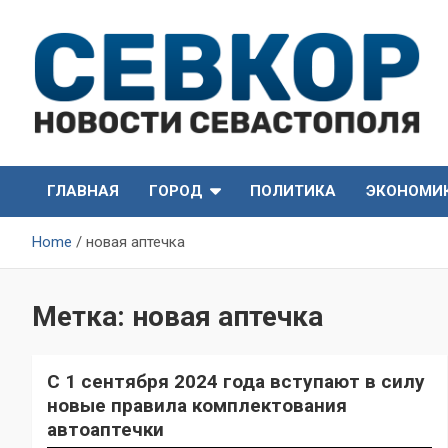
Skip
to
content
СевКор — Самые главные и актуальные новости
СевКор — Новости
Севастополя
ГЛАВНАЯ
ГОРОД
ПОЛИТИКА
ЭКОНОМИ
Севастополя
Home
новая аптечка
Метка:
новая аптечка
С 1 сентября 2024 года вступают в силу
новые правила комплектования
автоаптечки