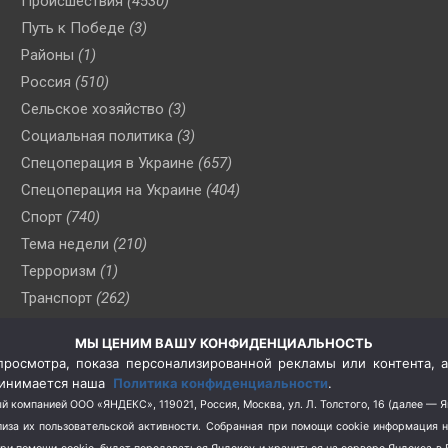
Происшествия
(4530)
Путь к Победе
(3)
Районы
(1)
Россия
(510)
Сельское хозяйство
(3)
Социальная политика
(3)
Спецоперация в Украине
(657)
Спецоперация на Украине
(404)
Спорт
(740)
Тема недели
(210)
Терроризм
(1)
Транспорт
(262)
Туризм
(178)
МЫ ЦЕНИМ ВАШУ КОНФИДЕНЦИАЛЬНОСТЬ
Флот
(76)
росмотра, показа персонализированной рекламы или контента, а
Цены
(2)
принимается наша
Политика конфиденциальности
.
Школа и спорт
(2)
й компанией ООО «ЯНДЕКС», 119021, Россия, Москва, ул. Л. Толстого, 16 (далее — 
за их пользовательской активности.
Собранная при помощи cookie информация 
Экология
(8)