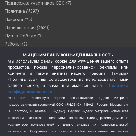
Поддержка участников СВО
(7)
Политика
(4397)
Природа
(16)
Происшествия
(4530)
Путь к Победе
(3)
Районы
(1)
Россия
(510)
МЫ ЦЕНИМ ВАШУ КОНФИДЕНЦИАЛЬНОСТЬ
Сельское хозяйство
(3)
Мы используем файлы cookie для улучшения вашего опыта
просмотра, показа персонализированной рекламы или
Социальная политика
(3)
контента, а также анализа нашего трафика. Нажимая
Спецоперация в Украине
(657)
«Принять все», вы соглашаетесь на использование нами
Спецоперация на Украине
(404)
файлов cookie, и вами принимается наша
Политика
конфиденциальности
.
Спорт
(740)
Этот сайт использует сервис веб-аналитики Яндекс Метрика,
Тема недели
(210)
предоставляемый компанией ООО «ЯНДЕКС», 119021, Россия, Москва, ул.
Терроризм
(1)
Л. Толстого, 16 (далее — Яндекс). Сервис Яндекс Метрика использует
Транспорт
(262)
технологию «cookie» — небольшие текстовые файлы, размещаемые на
компьютере пользователей с целью анализа их пользовательской
Туризм
(178)
активности.
Собранная при помощи cookie информация не может
Флот
(76)