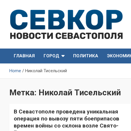
Skip
to
content
СевКор — Самые главные и актуальные новости
СевКор — Новости
Севастополя
ГЛАВНАЯ
ГОРОД
ПОЛИТИКА
ЭКОНОМИ
Севастополя
Home
Николай Тисельский
Метка:
Николай Тисельский
В Севастополе проведена уникальная
операция по вывозу пяти боеприпасов
времен войны со склона возле Свято-