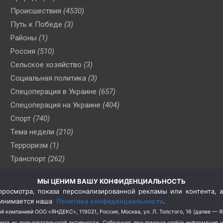
Происшествия
(4530)
Путь к Победе
(3)
Районы
(1)
Россия
(510)
Сельское хозяйство
(3)
Социальная политика
(3)
Спецоперация в Украине
(657)
Спецоперация на Украине
(404)
Спорт
(740)
Тема недели
(210)
Терроризм
(1)
Транспорт
(262)
Туризм
(178)
МЫ ЦЕНИМ ВАШУ КОНФИДЕНЦИАЛЬНОСТЬ
Флот
(76)
росмотра, показа персонализированной рекламы или контента, а
Цены
(2)
принимается наша
Политика конфиденциальности
.
Школа и спорт
(2)
й компанией ООО «ЯНДЕКС», 119021, Россия, Москва, ул. Л. Толстого, 16 (далее — 
за их пользовательской активности.
Собранная при помощи cookie информация 