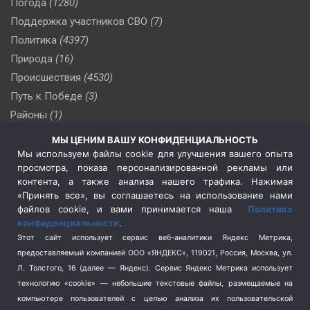
Погода
(1280)
Поддержка участников СВО
(7)
Политика
(4397)
Природа
(16)
Происшествия
(4530)
Путь к Победе
(3)
Районы
(1)
Россия
(510)
МЫ ЦЕНИМ ВАШУ КОНФИДЕНЦИАЛЬНОСТЬ
Сельское хозяйство
(3)
Мы используем файлы cookie для улучшения вашего опыта
просмотра, показа персонализированной рекламы или
Социальная политика
(3)
контента, а также анализа нашего трафика. Нажимая
Спецоперация в Украине
(657)
«Принять все», вы соглашаетесь на использование нами
Спецоперация на Украине
(404)
файлов cookie, и вами принимается наша
Политика
конфиденциальности
.
Спорт
(740)
Этот сайт использует сервис веб-аналитики Яндекс Метрика,
Тема недели
(210)
предоставляемый компанией ООО «ЯНДЕКС», 119021, Россия, Москва, ул.
Терроризм
(1)
Л. Толстого, 16 (далее — Яндекс). Сервис Яндекс Метрика использует
Транспорт
(262)
технологию «cookie» — небольшие текстовые файлы, размещаемые на
компьютере пользователей с целью анализа их пользовательской
Туризм
(178)