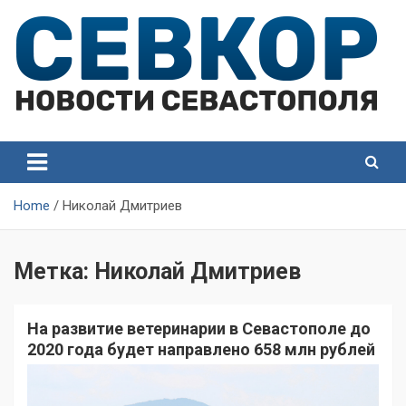
Skip
to
content
СевКор — Самые главные и актуальные новости
СевКор — Новости
Севастополя
Севастополя
Home
Николай Дмитриев
Метка:
Николай Дмитриев
На развитие ветеринарии в Севастополе до
2020 года будет направлено 658 млн рублей