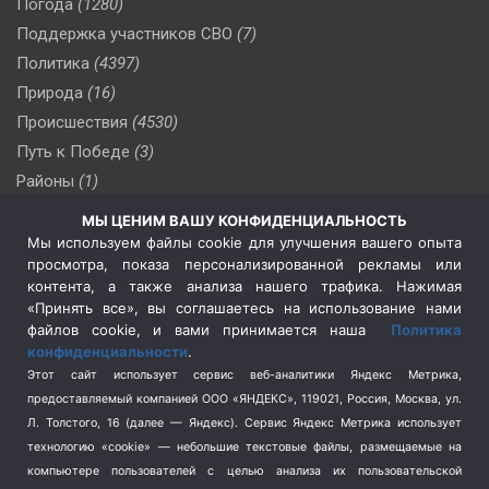
Погода
(1280)
Поддержка участников СВО
(7)
Политика
(4397)
Природа
(16)
Происшествия
(4530)
Путь к Победе
(3)
Районы
(1)
Россия
(510)
МЫ ЦЕНИМ ВАШУ КОНФИДЕНЦИАЛЬНОСТЬ
Сельское хозяйство
(3)
Мы используем файлы cookie для улучшения вашего опыта
просмотра, показа персонализированной рекламы или
Социальная политика
(3)
контента, а также анализа нашего трафика. Нажимая
Спецоперация в Украине
(657)
«Принять все», вы соглашаетесь на использование нами
Спецоперация на Украине
(404)
файлов cookie, и вами принимается наша
Политика
конфиденциальности
.
Спорт
(740)
Этот сайт использует сервис веб-аналитики Яндекс Метрика,
Тема недели
(210)
предоставляемый компанией ООО «ЯНДЕКС», 119021, Россия, Москва, ул.
Терроризм
(1)
Л. Толстого, 16 (далее — Яндекс). Сервис Яндекс Метрика использует
Транспорт
(262)
технологию «cookie» — небольшие текстовые файлы, размещаемые на
компьютере пользователей с целью анализа их пользовательской
Туризм
(178)