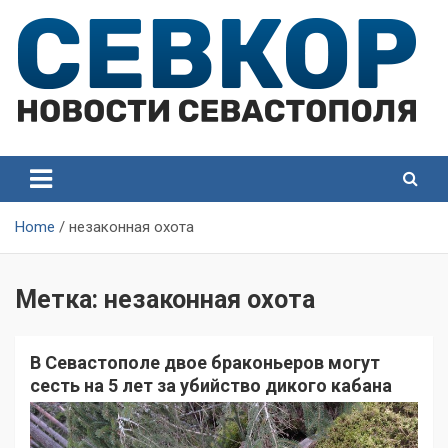
Skip
to
content
СевКор — Самые главные и актуальные новости
СевКор — Новости
Севастополя
Севастополя
Home
незаконная охота
Метка:
незаконная охота
В Севастополе двое браконьеров могут
сесть на 5 лет за убийство дикого кабана