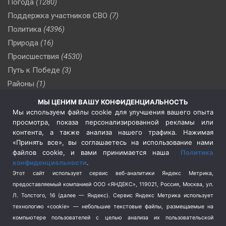
Погода
(1280)
Поддержка участников СВО
(7)
Политика
(4396)
Природа
(16)
Происшествия
(4530)
Путь к Победе
(3)
Районы
(1)
Россия
(510)
МЫ ЦЕНИМ ВАШУ КОНФИДЕНЦИАЛЬНОСТЬ
Сельское хозяйство
(3)
Мы используем файлы cookie для улучшения вашего опыта
просмотра, показа персонализированной рекламы или
Социальная политика
(3)
контента, а также анализа нашего трафика. Нажимая
Спецоперация в Украине
(657)
«Принять все», вы соглашаетесь на использование нами
Спецоперация на Украине
(404)
файлов cookie, и вами принимается наша
Политика
конфиденциальности
.
Спорт
(740)
Этот сайт использует сервис веб-аналитики Яндекс Метрика,
Тема недели
(210)
предоставляемый компанией ООО «ЯНДЕКС», 119021, Россия, Москва, ул.
Терроризм
(1)
Л. Толстого, 16 (далее — Яндекс). Сервис Яндекс Метрика использует
Транспорт
(262)
технологию «cookie» — небольшие текстовые файлы, размещаемые на
компьютере пользователей с целью анализа их пользовательской
Туризм
(178)