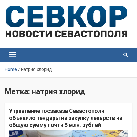
Skip
to
content
СевКор — Самые главные и актуальные новости
СевКор — Новости
Севастополя
Севастополя
Home
натрия хлорид
Метка:
натрия хлорид
Управление госзаказа Севастополя
объявило тендеры на закупку лекарств на
общую сумму почти 5 млн. рублей