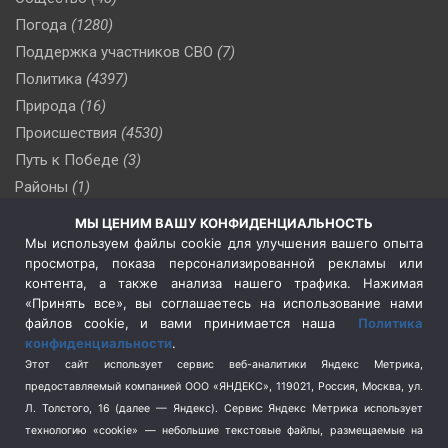
Погода
(1280)
Поддержка участников СВО
(7)
Политика
(4397)
Природа
(16)
Происшествия
(4530)
Путь к Победе
(3)
Районы
(1)
Россия
(510)
МЫ ЦЕНИМ ВАШУ КОНФИДЕНЦИАЛЬНОСТЬ
Сельское хозяйство
(3)
Мы используем файлы cookie для улучшения вашего опыта
просмотра, показа персонализированной рекламы или
Социальная политика
(3)
контента, а также анализа нашего трафика. Нажимая
Спецоперация в Украине
(657)
«Принять все», вы соглашаетесь на использование нами
Спецоперация на Украине
(404)
файлов cookie, и вами принимается наша
Политика
конфиденциальности
.
Спорт
(740)
Этот сайт использует сервис веб-аналитики Яндекс Метрика,
Тема недели
(210)
предоставляемый компанией ООО «ЯНДЕКС», 119021, Россия, Москва, ул.
Терроризм
(1)
Л. Толстого, 16 (далее — Яндекс). Сервис Яндекс Метрика использует
Транспорт
(262)
технологию «cookie» — небольшие текстовые файлы, размещаемые на