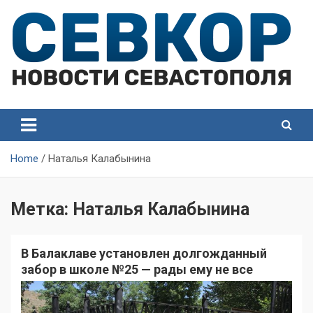
Skip
to
content
СевКор — Самые главные и актуальные новости
СевКор — Новости
Севастополя
Севастополя
Home
Наталья Калабынина
Метка:
Наталья Калабынина
В Балаклаве установлен долгожданный
забор в школе №25 — рады ему не все