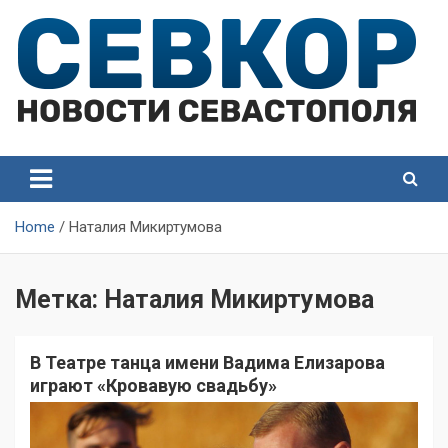
Skip
to
content
СевКор — Самые главные и актуальные новости
СевКор — Новости
Севастополя
Севастополя
Home
Наталия Микиртумова
Метка:
Наталия Микиртумова
В Театре танца имени Вадима Елизарова
играют «Кровавую свадьбу»