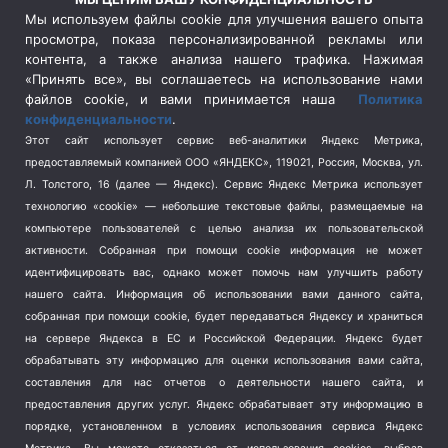
Сельское хозяйство
(3)
Мы используем файлы cookie для улучшения вашего опыта
просмотра, показа персонализированной рекламы или
Социальная политика
(3)
контента, а также анализа нашего трафика. Нажимая
Спецоперация в Украине
(657)
«Принять все», вы соглашаетесь на использование нами
Спецоперация на Украине
(404)
файлов cookie, и вами принимается наша
Политика
конфиденциальности
.
Спорт
(740)
Этот сайт использует сервис веб-аналитики Яндекс Метрика,
Тема недели
(210)
предоставляемый компанией ООО «ЯНДЕКС», 119021, Россия, Москва, ул.
Терроризм
(1)
Л. Толстого, 16 (далее — Яндекс). Сервис Яндекс Метрика использует
Транспорт
(262)
технологию «cookie» — небольшие текстовые файлы, размещаемые на
компьютере пользователей с целью анализа их пользовательской
Туризм
(178)
активности.
Собранная при помощи cookie информация не может
Флот
(76)
идентифицировать вас, однако может помочь нам улучшить работу
Цены
(2)
нашего сайта. Информация об использовании вами данного сайта,
Школа и спорт
(2)
собранная при помощи cookie, будет передаваться Яндексу и храниться
Экология
(8)
на сервере Яндекса в ЕС и Российской Федерации. Яндекс будет
обрабатывать эту информацию для оценки использования вами сайта,
Экономика
(1172)
составления для нас отчетов о деятельности нашего сайта, и
предоставления других услуг. Яндекс обрабатывает эту информацию в
Мы в соцсетях
порядке, установленном в условиях использования сервиса Яндекс