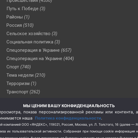
Происшествия
(4530)
Путь к Победе
(3)
Районы
(1)
Россия
(510)
Сельское хозяйство
(3)
Социальная политика
(3)
Спецоперация в Украине
(657)
Спецоперация на Украине
(404)
Спорт
(740)
Тема недели
(210)
Терроризм
(1)
Транспорт
(262)
Туризм
(178)
МЫ ЦЕНИМ ВАШУ КОНФИДЕНЦИАЛЬНОСТЬ
Флот
(76)
росмотра, показа персонализированной рекламы или контента, а
Цены
(2)
принимается наша
Политика конфиденциальности
.
Школа и спорт
(2)
й компанией ООО «ЯНДЕКС», 119021, Россия, Москва, ул. Л. Толстого, 16 (далее — 
за их пользовательской активности.
Собранная при помощи cookie информация 
Экология
(8)