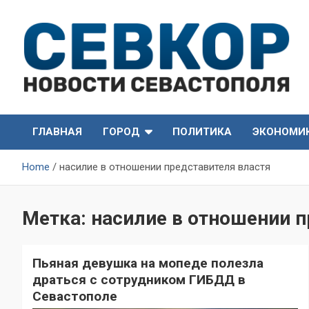
Skip
to
content
СевКор — Самые главные и актуальные новости
СевКор — Новости
Севастополя
ГЛАВНАЯ
ГОРОД
ПОЛИТИКА
ЭКОНОМИ
Севастополя
Home
насилие в отношении представителя властя
Метка:
насилие в отношении п
Пьяная девушка на мопеде полезла
драться с сотрудником ГИБДД в
Севастополе