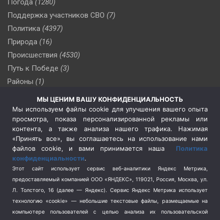
Погода
(1280)
Поддержка участников СВО
(7)
Политика
(4397)
Природа
(16)
Происшествия
(4530)
Путь к Победе
(3)
Районы
(1)
Россия
(510)
МЫ ЦЕНИМ ВАШУ КОНФИДЕНЦИАЛЬНОСТЬ
Сельское хозяйство
(3)
Мы используем файлы cookie для улучшения вашего опыта
просмотра, показа персонализированной рекламы или
Социальная политика
(3)
контента, а также анализа нашего трафика. Нажимая
Спецоперация в Украине
(657)
«Принять все», вы соглашаетесь на использование нами
Спецоперация на Украине
(404)
файлов cookie, и вами принимается наша
Политика
конфиденциальности
.
Спорт
(740)
Этот сайт использует сервис веб-аналитики Яндекс Метрика,
Тема недели
(210)
предоставляемый компанией ООО «ЯНДЕКС», 119021, Россия, Москва, ул.
Терроризм
(1)
Л. Толстого, 16 (далее — Яндекс). Сервис Яндекс Метрика использует
Транспорт
(262)
технологию «cookie» — небольшие текстовые файлы, размещаемые на
компьютере пользователей с целью анализа их пользовательской
Туризм
(178)