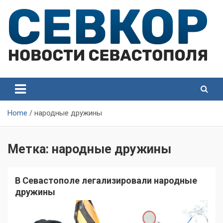
Skip
to
content
СевКор — Самые главные и актуальные новости
СевКор — Новости
Севастополя
Севастополя
Home
народные дружины
Метка:
народные дружины
В Севастополе легализировали народные
дружины