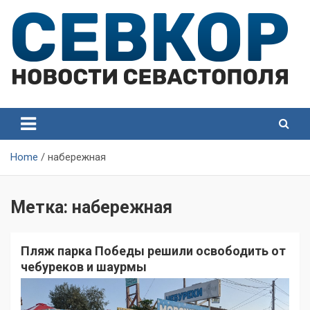
Skip
to
content
СевКор — Самые главные и актуальные новости
СевКор — Новости
Севастополя
Севастополя
Home
набережная
Метка:
набережная
Пляж парка Победы решили освободить от
чебуреков и шаурмы