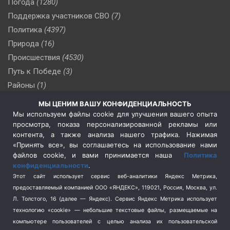
Погода
(1280)
Поддержка участников СВО
(7)
Политика
(4397)
Природа
(16)
Происшествия
(4530)
Путь к Победе
(3)
Районы
(1)
Россия
(510)
МЫ ЦЕНИМ ВАШУ КОНФИДЕНЦИАЛЬНОСТЬ
Сельское хозяйство
(3)
Мы используем файлы cookie для улучшения вашего опыта
просмотра, показа персонализированной рекламы или
Социальная политика
(3)
контента, а также анализа нашего трафика. Нажимая
Спецоперация в Украине
(657)
«Принять все», вы соглашаетесь на использование нами
Спецоперация на Украине
(404)
файлов cookie, и вами принимается наша
Политика
конфиденциальности
.
Спорт
(740)
Этот сайт использует сервис веб-аналитики Яндекс Метрика,
Тема недели
(210)
предоставляемый компанией ООО «ЯНДЕКС», 119021, Россия, Москва, ул.
Терроризм
(1)
Л. Толстого, 16 (далее — Яндекс). Сервис Яндекс Метрика использует
Транспорт
(262)
технологию «cookie» — небольшие текстовые файлы, размещаемые на
компьютере пользователей с целью анализа их пользовательской
Туризм
(178)