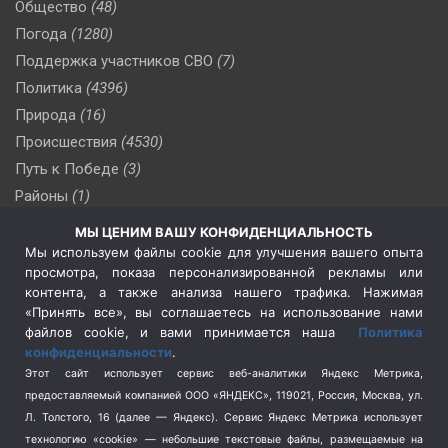
Общество
(48)
Погода
(1280)
Поддержка участников СВО
(7)
Политика
(4396)
Природа
(16)
Происшествия
(4530)
Путь к Победе
(3)
Районы
(1)
Россия
(509)
МЫ ЦЕНИМ ВАШУ КОНФИДЕНЦИАЛЬНОСТЬ
Сельское хозяйство
(3)
Мы используем файлы cookie для улучшения вашего опыта
просмотра, показа персонализированной рекламы или
Социальная политика
(3)
контента, а также анализа нашего трафика. Нажимая
Спецоперация в Украине
(657)
«Принять все», вы соглашаетесь на использование нами
Спецоперация на Украине
(404)
файлов cookie, и вами принимается наша
Политика
конфиденциальности
.
Спорт
(740)
Этот сайт использует сервис веб-аналитики Яндекс Метрика,
Тема недели
(210)
предоставляемый компанией ООО «ЯНДЕКС», 119021, Россия, Москва, ул.
Терроризм
(1)
Л. Толстого, 16 (далее — Яндекс). Сервис Яндекс Метрика использует
Транспорт
(262)
технологию «cookie» — небольшие текстовые файлы, размещаемые на