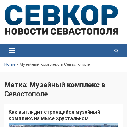
Skip
to
content
СевКор — Самые главные и актуальные новости
СевКор — Новости
Севастополя
Севастополя
Home
Музейный комплекс в Севастополе
Метка:
Музейный комплекс в
Севастополе
Как выглядит строящийся музейный
комплекс на мысе Хрустальном