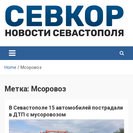
Skip
to
content
СевКор — Самые главные и актуальные новости
СевКор — Новости
Севастополя
Севастополя
Home
Мсоровоз
Метка:
Мсоровоз
В Севастополе 15 автомобилей пострадали
в ДТП с мусоровозом