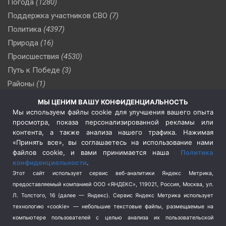
Погода
(1280)
Поддержка участников СВО
(7)
Политика
(4397)
Природа
(16)
Происшествия
(4530)
Путь к Победе
(3)
Районы
(1)
Россия
(510)
МЫ ЦЕНИМ ВАШУ КОНФИДЕНЦИАЛЬНОСТЬ
Сельское хозяйство
(3)
Мы используем файлы cookie для улучшения вашего опыта
просмотра, показа персонализированной рекламы или
Социальная политика
(3)
контента, а также анализа нашего трафика. Нажимая
Спецоперация в Украине
(657)
«Принять все», вы соглашаетесь на использование нами
Спецоперация на Украине
(404)
файлов cookie, и вами принимается наша
Политика
конфиденциальности
.
Спорт
(740)
Этот сайт использует сервис веб-аналитики Яндекс Метрика,
Тема недели
(210)
предоставляемый компанией ООО «ЯНДЕКС», 119021, Россия, Москва, ул.
Терроризм
(1)
Л. Толстого, 16 (далее — Яндекс). Сервис Яндекс Метрика использует
Транспорт
(262)
технологию «cookie» — небольшие текстовые файлы, размещаемые на
компьютере пользователей с целью анализа их пользовательской
Туризм
(178)