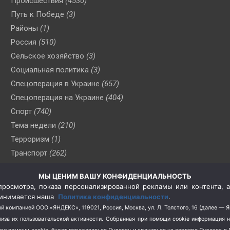
Происшествия
(4530)
Путь к Победе
(3)
Районы
(1)
Россия
(510)
Сельское хозяйство
(3)
Социальная политика
(3)
Спецоперация в Украине
(657)
Спецоперация на Украине
(404)
Спорт
(740)
Тема недели
(210)
Терроризм
(1)
Транспорт
(262)
Туризм
(178)
МЫ ЦЕНИМ ВАШУ КОНФИДЕНЦИАЛЬНОСТЬ
Флот
(76)
росмотра, показа персонализированной рекламы или контента, а
Цены
(2)
принимается наша
Политика конфиденциальности
.
Школа и спорт
(2)
й компанией ООО «ЯНДЕКС», 119021, Россия, Москва, ул. Л. Толстого, 16 (далее — 
за их пользовательской активности.
Собранная при помощи cookie информация 
Экология
(8)