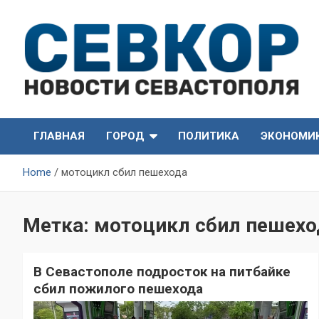
Skip
to
content
СевКор — Самые главные и актуальные новости
СевКор — Новости
Севастополя
ГЛАВНАЯ
ГОРОД
ПОЛИТИКА
ЭКОНОМИ
Севастополя
Home
мотоцикл сбил пешехода
Метка:
мотоцикл сбил пешехо
В Севастополе подросток на питбайке
сбил пожилого пешехода