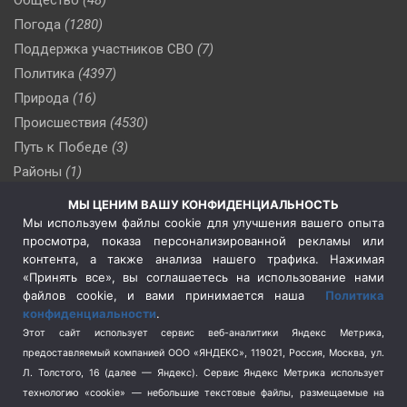
Погода
(1280)
Поддержка участников СВО
(7)
Политика
(4397)
Природа
(16)
Происшествия
(4530)
Путь к Победе
(3)
Районы
(1)
Россия
(510)
МЫ ЦЕНИМ ВАШУ КОНФИДЕНЦИАЛЬНОСТЬ
Сельское хозяйство
(3)
Мы используем файлы cookie для улучшения вашего опыта
просмотра, показа персонализированной рекламы или
Социальная политика
(3)
контента, а также анализа нашего трафика. Нажимая
Спецоперация в Украине
(657)
«Принять все», вы соглашаетесь на использование нами
Спецоперация на Украине
(404)
файлов cookie, и вами принимается наша
Политика
конфиденциальности
.
Спорт
(740)
Этот сайт использует сервис веб-аналитики Яндекс Метрика,
Тема недели
(210)
предоставляемый компанией ООО «ЯНДЕКС», 119021, Россия, Москва, ул.
Терроризм
(1)
Л. Толстого, 16 (далее — Яндекс). Сервис Яндекс Метрика использует
Транспорт
(262)
технологию «cookie» — небольшие текстовые файлы, размещаемые на