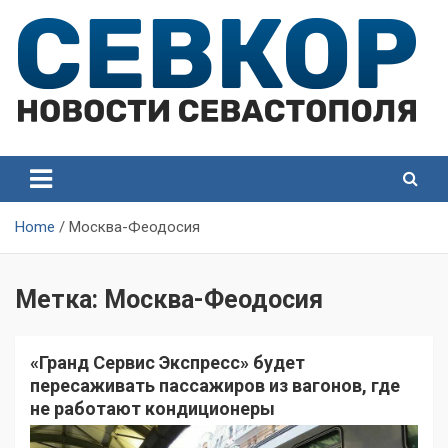
Skip
to
content
СевКор — Самые главные и актуальные новости
СевКор — Новости
Севастополя
Севастополя
Home
Москва-Феодосия
Метка:
Москва-Феодосия
«Гранд Сервис Экспресс» будет
пересаживать пассажиров из вагонов, где
не работают кондиционеры