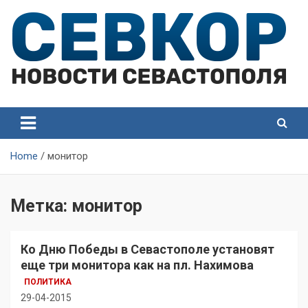
Skip
to
content
СевКор — Самые главные и актуальные новости
СевКор — Новости
Севастополя
Севастополя
Home
монитор
Метка:
монитор
Ко Дню Победы в Севастополе установят
еще три монитора как на пл. Нахимова
ПОЛИТИКА
29-04-2015