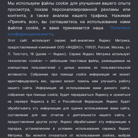
Сельское хозяйство
(3)
Мы используем файлы cookie для улучшения вашего опыта
просмотра, показа персонализированной рекламы или
Социальная политика
(3)
контента, а также анализа нашего трафика. Нажимая
Спецоперация в Украине
(657)
«Принять все», вы соглашаетесь на использование нами
Спецоперация на Украине
(404)
файлов cookie, и вами принимается наша
Политика
конфиденциальности
.
Спорт
(740)
Этот сайт использует сервис веб-аналитики Яндекс Метрика,
Тема недели
(210)
предоставляемый компанией ООО «ЯНДЕКС», 119021, Россия, Москва, ул.
Терроризм
(1)
Л. Толстого, 16 (далее — Яндекс). Сервис Яндекс Метрика использует
Транспорт
(262)
технологию «cookie» — небольшие текстовые файлы, размещаемые на
компьютере пользователей с целью анализа их пользовательской
Туризм
(178)
активности.
Собранная при помощи cookie информация не может
Флот
(76)
идентифицировать вас, однако может помочь нам улучшить работу
Цены
(2)
нашего сайта. Информация об использовании вами данного сайта,
Школа и спорт
(2)
собранная при помощи cookie, будет передаваться Яндексу и храниться
Экология
на сервере Яндекса в ЕС и Российской Федерации. Яндекс будет
(8)
обрабатывать эту информацию для оценки использования вами сайта,
Экономика
(1172)
составления для нас отчетов о деятельности нашего сайта, и
предоставления других услуг. Яндекс обрабатывает эту информацию в
Мы в соцсетях
порядке, установленном в условиях использования сервиса Яндекс
Метрика.
Вы можете отказаться от использования cookies, выбрав